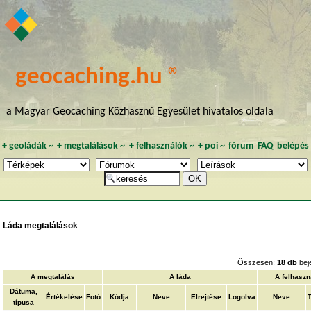
geocaching.hu ®
a Magyar Geocaching Közhasznú Egyesület hivatalos oldala
+
geoládák
~
+
megtalálások
~
+
felhasználók
~
+
poi
~
fórum
FAQ
belépés
Láda megtalálások
Összesen:
18 db
bej
A megtalálás
A láda
A felhaszn
Dátuma,
Értékelése
Fotó
Kódja
Neve
Elrejtése
Logolva
Neve
típusa