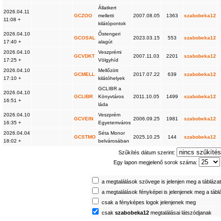
Állatkert
2026.04.11
GCZOO
melletti
2007.08.05
1363
szabobeka12
11:08 +
kilátópontok
2026.04.10
Őstengeri
GCOSAL
2023.03.15
553
szabobeka12
17:40 +
alagút
2026.04.10
Veszprémi
GCVDKT
2007.11.03
2201
szabobeka12
17:25 +
Völgyhíd
2026.04.10
Mellőzött
GCMELL
2017.07.22
639
szabobeka12
17:10 +
kilátóhelyek
GCLIBR a
2026.04.10
GCLIBR
Könyvtáros
2011.10.05
1499
szabobeka12
16:51 +
láda
2026.04.10
Veszprém
GCVEIN
2006.09.25
1981
szabobeka12
16:35 +
Egyetemváros
2026.04.04
Séta Monor
GCSTMO
2025.10.25
144
szabobeka12
18:02 +
belvárosában
Szűkítés dátum szerint:
Egy lapon megjelenő sorok száma:
a megtalálások szövege is jelenjen meg a tábláza
a megtalálások fényképei is jelenjenek meg a táb
csak a fényképes logok jelenjenek meg
csak
szabobeka12
megtalálásai látszódjanak