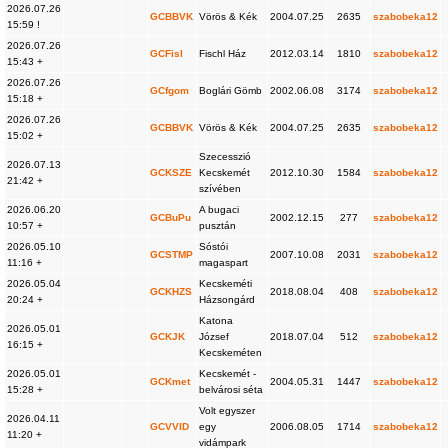
2026.07.26
GCBBVK
Vörös & Kék
2004.07.25
2635
szabobeka12
15:59 !
2026.07.26
GCFisl
Fischl Ház
2012.03.14
1810
szabobeka12
15:43 +
2026.07.26
GCfgom
Boglári Gömb
2002.06.08
3174
szabobeka12
15:18 +
2026.07.26
GCBBVK
Vörös & Kék
2004.07.25
2635
szabobeka12
15:02 +
Szecesszió
2026.07.13
GCKSZE
Kecskemét
2012.10.30
1584
szabobeka12
21:42 +
szívében
2026.06.20
A bugaci
GCBuPu
2002.12.15
277
szabobeka12
10:57 +
pusztán
2026.05.10
Sóstói
GCSTMP
2007.10.08
2031
szabobeka12
11:16 +
magaspart
2026.05.04
Kecskeméti
GCKHZS
2018.08.04
408
szabobeka12
20:24 +
Házsongárd
Katona
2026.05.01
GCKJK
József
2018.07.04
512
szabobeka12
16:15 +
Kecskeméten
2026.05.01
Kecskemét -
GCKmet
2004.05.31
1447
szabobeka12
15:28 +
belvárosi séta
Volt egyszer
2026.04.11
GCVVID
egy
2006.08.05
1714
szabobeka12
11:20 +
vidámpark