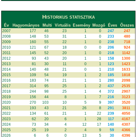
Historikus statisztika
Év
Hagyományos
Multi
Virtuális
Esemény
Mozgó
Éves
Összes
2007
177
46
23
1
0
247
247
2008
148
53
31
1
0
233
480
2009
160
55
22
1
0
238
718
2010
121
67
18
0
0
206
924
2011
145
52
20
1
0
218
1142
2012
93
43
20
1
1
158
1300
2013
81
30
11
0
1
123
1423
2014
140
48
21
0
1
210
1633
2015
109
54
19
1
2
185
1818
2016
183
74
21
1
1
280
2098
2017
314
95
25
1
2
437
2535
2018
244
98
25
1
4
372
2907
2019
156
44
8
1
7
216
3123
2020
270
103
10
5
9
397
3520
2021
193
43
21
26
8
291
3811
2022
134
61
21
1
22
239
4050
2023
62
20
6
1
28
117
4167
2024
73
34
4
12
17
140
4307
2025
25
19
2
4
9
59
4366
2026
6
6
0
13
5
30
4396