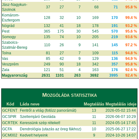
Jász-Nagykun-
37
27
7
68
71
95.8 %
Szolnok
Komárom-
128
32
10
169
170
99.4 %
Esztergom
Nógrád
132
41
18
178
191
93.2 %
Pest
365
175
30
545
570
95.6 %
Somogy
135
74
10
205
219
93.6 %
Szabolcs-
110
26
9
141
145
97.2 %
Szatmár-Bereg
Tolna
81
27
7
109
115
94.8 %
Vas
85
42
9
129
136
94.9 %
Veszprém
249
90
18
342
357
95.8 %
Zala
121
51
4
163
176
92.6 %
Magyarország
2631
1101
263
3692
3995
92.4 %
Mozgóláda statisztika
Kód
Láda neve
Megtalálás
Megtalálás ideje
GCFENT
Fentről a világ (fotózz panorámát)
13
2026-05-02 15:44
GCSPIR
Szellemjáró Geoláda
11
2026-06-07 10:29
GCRTEK
Keressünk szép réteket!
11
2024-05-14 17:45
GCFA
Dendrológia (utazás az öreg fákhoz)
10
2025-06-27 17:22
GCM002
Kedvelt helyeink
9
2024-10-26 14:07