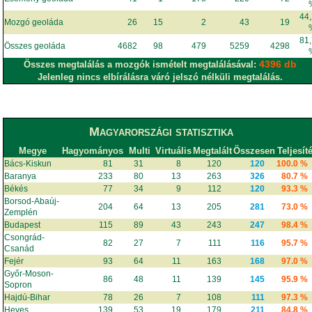
44
Mozgó geoláda
26
15
2
43
19
81
Összes geoláda
4682
98
479
5259
4298
4396 db
Összes megtalálás a mozgók ismételt megtalálásával:
Jelenleg nincs elbírálásra váró jelszó nélküli megtalálás.
Magyarországi statisztika
Megye
Hagyományos
Multi
Virtuális
Megtalált
Összesen
Teljesít
Bács-Kiskun
81
31
8
120
120
100.0 %
Baranya
233
80
13
263
326
80.7 %
Békés
77
34
9
112
120
93.3 %
Borsod-Abaúj-
204
64
13
205
281
73.0 %
Zemplén
Budapest
115
89
43
243
247
98.4 %
Csongrád-
82
27
7
111
116
95.7 %
Csanád
Fejér
93
64
11
163
168
97.0 %
Győr-Moson-
86
48
11
139
145
95.9 %
Sopron
Hajdú-Bihar
78
26
7
108
111
97.3 %
Heves
139
53
19
179
211
84.8 %