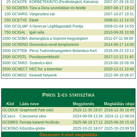
25
GCKOTE
KÖRBETEKINTŐ (Pesthidegkút, Kálvária)
2007-07-28 16:32
50
GCDERA
Túra a Dera-szurdokban és felette
2007-08-17 19:12
100
GCVARG
Várgesztesi vár
2007-10-07 19:31
250
GCETYE
Etyek
2008-01-12 14:33
500
GCGLMP
A Gerecse LegMagasabb Pontja
2009-01-04 14:55
750
GCIGAL
Igali séta
2010-09-26 10:30
1000
GCSOBA
Barlangtúra a Soproni-hegységben
2011-07-11 09:00
1500
GCREND
Domonkos-rendi templomrom
2014-09-17 14:00
2000
GCPTEB
Pécsi Tudományegyetem Botanikus Kert
2016-09-23 10:12
2500
GCPSTL
Pusztaszentlászló
2017-12-12 11:45
3000
GCTARO
Szabolcs-táró
2019-08-18 09:39
3500
GCHECT
HECTor, a kisember
2020-12-21 10:40
4000
GCM002
Kedvelt helyeink
2022-09-18 08:37
Piros 1-es statisztika
Kód
Láda neve
Megjelenés
Megtalálás ideje
GCODUK
Graphisoft Park odúi
2018-12-30 18:07
2018-12-30 18:49
GCsecs
Csecsveny vára
2024-09-09 13:34
2024-11-12 08:54
GCDBRS
Ferrata kaland Hrušicán
2025-06-16 17:12
2025-06-26 15:10
GCKOGO
Kőszoba-gödre
2025-10-22 18:07
2025-10-23 09:55
Összesen 4 első megtalálás