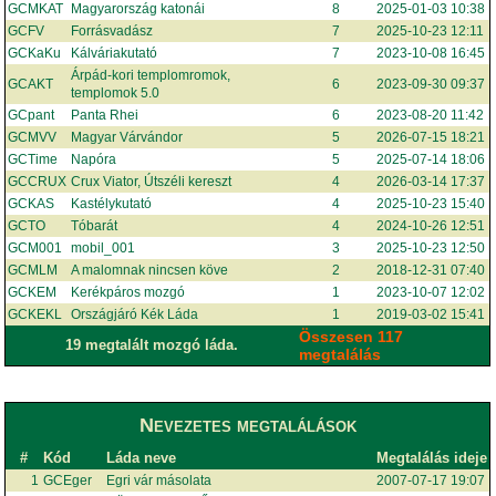
GCMKAT
Magyarország katonái
8
2025-01-03 10:38
GCFV
Forrásvadász
7
2025-10-23 12:11
GCKaKu
Kálváriakutató
7
2023-10-08 16:45
Árpád-kori templomromok,
GCAKT
6
2023-09-30 09:37
templomok 5.0
GCpant
Panta Rhei
6
2023-08-20 11:42
GCMVV
Magyar Várvándor
5
2026-07-15 18:21
GCTime
Napóra
5
2025-07-14 18:06
GCCRUX
Crux Viator, Útszéli kereszt
4
2026-03-14 17:37
GCKAS
Kastélykutató
4
2025-10-23 15:40
GCTO
Tóbarát
4
2024-10-26 12:51
GCM001
mobil_001
3
2025-10-23 12:50
GCMLM
A malomnak nincsen köve
2
2018-12-31 07:40
GCKEM
Kerékpáros mozgó
1
2023-10-07 12:02
GCKEKL
Országjáró Kék Láda
1
2019-03-02 15:41
Összesen 117
19 megtalált mozgó láda.
megtalálás
Nevezetes megtalálások
#
Kód
Láda neve
Megtalálás ideje
1
GCEger
Egri vár másolata
2007-07-17 19:07