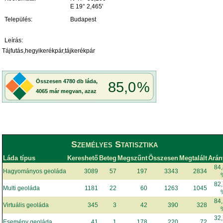
E 19° 2,465'
Település:
Budapest
Leírás:
Tájfutás,hegyikerékpár,tájkerékpár
Személyes Statisztika
Láda típus
Kereshető
Beteg
Megszűnt
Összesen
Megtalált
Arán
84
Hagyományos geoláda
3089
57
197
3343
2834
82
Multi geoláda
1181
22
60
1263
1045
84
Virtuális geoláda
345
3
42
390
328
32
Esemény geoláda
41
1
178
220
72