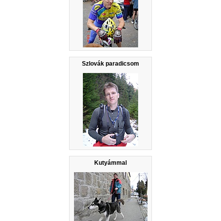
Szlovák paradicsom
Kutyámmal