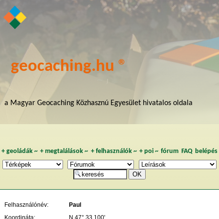
geocaching.hu ®
a Magyar Geocaching Közhasznú Egyesület hivatalos oldala
+
geoládák
~
+
megtalálások
~
+
felhasználók
~
+
poi
~
fórum
FAQ
belépés
Felhasználónév:
Paul
Koordináta:
N 47° 33,100'