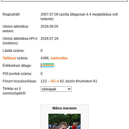
Regisztrált:
2007.07.06 (azóta átlagosan 4.4 megtalálása volt
hetente)
Utolsó aktivitása
2026.08.05
weben:
Utolsó aktivitása API-n
2026.07.28
(mobilon):
Ládák száma:
0
Találatai
száma:
4396,
statisztika
K
Értékelései átlaga:
R
W
POI pontok száma:
0
Fórum hozzászólásai:
123 --
GC-n
62, közös fórumokon 61
Térkép az ő
szemszögéből:
Mátra maraton