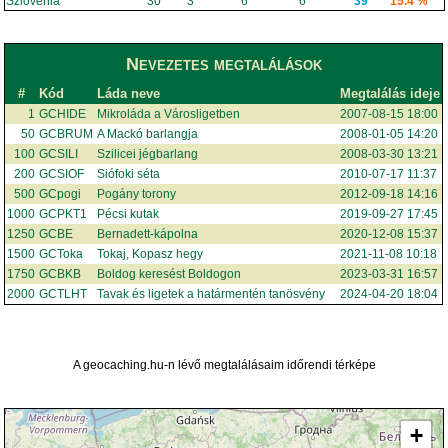
Szlovénia
30
3
6
6
39
15.4 %
Nevezetes megtalálások
#
Kód
Láda neve
Megtalálás ideje
1
GCHIDE
Mikroláda a Városligetben
2007-08-15 18:00
50
GCBRUM
A Mackó barlangja
2008-01-05 14:20
100
GCSILI
Szilicei jégbarlang
2008-03-30 13:21
200
GCSIOF
Siófoki séta
2010-07-17 11:37
500
GCpogi
Pogány torony
2012-09-18 14:16
1000
GCPKT1
Pécsi kutak
2019-09-27 17:45
1250
GCBE
Bernadett-kápolna
2020-12-08 15:37
1500
GCToka
Tokaj, Kopasz hegy
2021-11-08 10:18
1750
GCBKB
Boldog keresést Boldogon
2023-03-31 16:57
2000
GCTLHT
Tavak és ligetek a határmentén tanösvény
2024-04-20 18:04
A geocaching.hu-n lévő megtalálásaim időrendi térképe
+