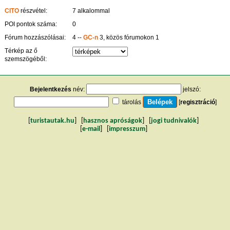
CITO
részvétel:
7 alkalommal
POI pontok száma:
0
Fórum hozzászólásai:
4 --
GC-n
3, közös fórumokon 1
Térkép az ő
szemszögéből:
Bejelentkezés
név:
jelszó:
tárolás
[
regisztráció
]
[
turistautak.hu
] [
hasznos apróságok
] [
jogi tudnivalók
]
[
e-mail
] [
impresszum
]