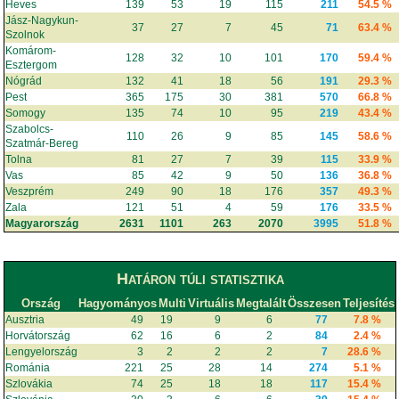
Heves
139
53
19
115
211
54.5 %
Jász-Nagykun-
37
27
7
45
71
63.4 %
Szolnok
Komárom-
128
32
10
101
170
59.4 %
Esztergom
Nógrád
132
41
18
56
191
29.3 %
Pest
365
175
30
381
570
66.8 %
Somogy
135
74
10
95
219
43.4 %
Szabolcs-
110
26
9
85
145
58.6 %
Szatmár-Bereg
Tolna
81
27
7
39
115
33.9 %
Vas
85
42
9
50
136
36.8 %
Veszprém
249
90
18
176
357
49.3 %
Zala
121
51
4
59
176
33.5 %
Magyarország
2631
1101
263
2070
3995
51.8 %
Határon túli statisztika
Ország
Hagyományos
Multi
Virtuális
Megtalált
Összesen
Teljesítés
Ausztria
49
19
9
6
77
7.8 %
Horvátország
62
16
6
2
84
2.4 %
Lengyelország
3
2
2
2
7
28.6 %
Románia
221
25
28
14
274
5.1 %
Szlovákia
74
25
18
18
117
15.4 %