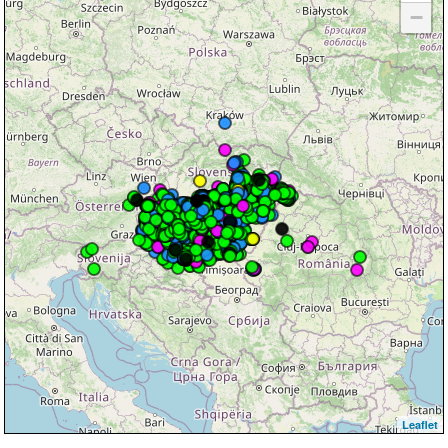
−
Leaflet