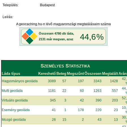
Település:
Budapest
Leírás:
A geocaching.hu-n lévő magyarországi megtalálásaim száma
Személyes Statisztika
Láda típus
Kereshető
Beteg
Megszűnt
Összesen
Megtalált
Arán
42
Hagyományos geoláda
3089
57
197
3343
1428
44
Multi geoláda
1181
22
60
1263
557
52
Virtuális geoláda
345
3
42
390
203
10
Esemény geoláda
41
1
178
220
23
30
Mozgó geoláda
26
15
2
43
13