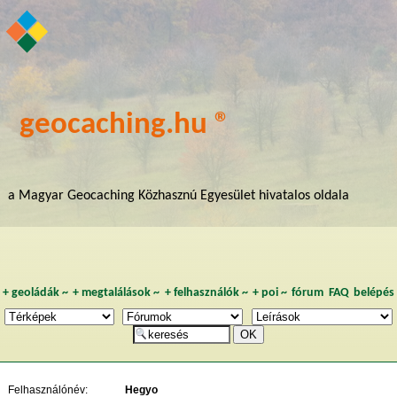
geocaching.hu ®
a Magyar Geocaching Közhasznú Egyesület hivatalos oldala
+
geoládák
~
+
megtalálások
~
+
felhasználók
~
+
poi
~
fórum
FAQ
belépés
Felhasználónév:
Hegyo