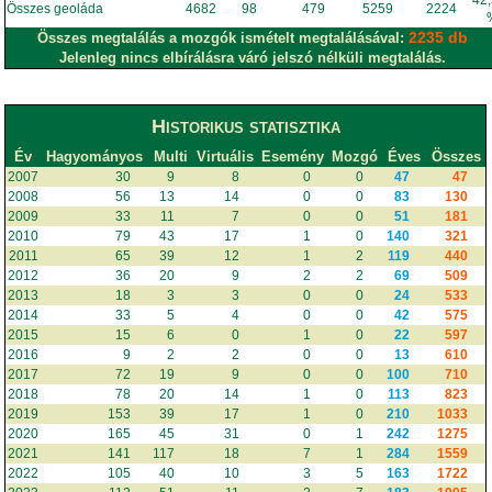
42
Összes geoláda
4682
98
479
5259
2224
2235 db
Összes megtalálás a mozgók ismételt megtalálásával:
Jelenleg nincs elbírálásra váró jelszó nélküli megtalálás.
Historikus statisztika
Év
Hagyományos
Multi
Virtuális
Esemény
Mozgó
Éves
Összes
2007
30
9
8
0
0
47
47
2008
56
13
14
0
0
83
130
2009
33
11
7
0
0
51
181
2010
79
43
17
1
0
140
321
2011
65
39
12
1
2
119
440
2012
36
20
9
2
2
69
509
2013
18
3
3
0
0
24
533
2014
33
5
4
0
0
42
575
2015
15
6
0
1
0
22
597
2016
9
2
2
0
0
13
610
2017
72
19
9
0
0
100
710
2018
78
20
14
1
0
113
823
2019
153
39
17
1
0
210
1033
2020
165
45
31
0
1
242
1275
2021
141
117
18
7
1
284
1559
2022
105
40
10
3
5
163
1722