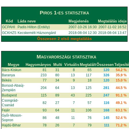
Piros 1-es statisztika
Kód
Láda neve
Megjelenés
Megtalálás ideje
GCPAHI
Padis Hilton (Erdély)
2007-10-26 16:30
2007-11-02 16:52
GCKHZS
Kecskeméti Házsongárd
2018-08-04 12:30
2018-08-04 13:47
Összesen 2 első megtalálás
Magyarországi statisztika
Megye
Hagyományos
Multi
Virtuális
Megtalált
Összesen
Teljesít
Bács-Kiskun
81
31
8
65
120
54.2 %
Baranya
233
80
13
117
326
35.9 %
Békés
77
34
9
18
120
15.0 %
Borsod-Abaúj-
204
64
13
125
281
44.5 %
Zemplén
Budapest
115
89
43
225
247
91.1 %
Csongrád-
82
27
7
57
116
49.1 %
Csanád
Fejér
93
64
11
106
168
63.1 %
Győr-Moson-
86
48
11
76
145
52.4 %
Sopron
Hajdú-Bihar
78
26
7
79
111
71.2 %