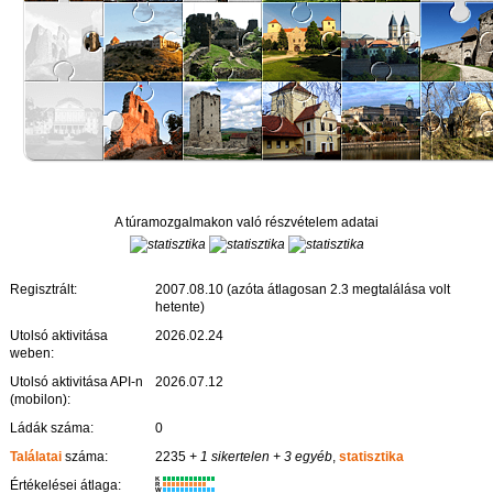
A túramozgalmakon való részvételem adatai
Regisztrált:
2007.08.10 (azóta átlagosan 2.3 megtalálása volt
hetente)
Utolsó aktivitása
2026.02.24
weben:
Utolsó aktivitása API-n
2026.07.12
(mobilon):
Ládák száma:
0
Találatai
száma:
2235
+ 1 sikertelen
+ 3 egyéb
,
statisztika
K
Értékelései átlaga:
R
W