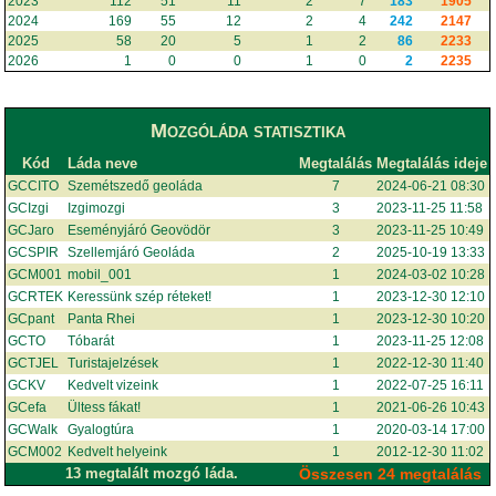
2023
112
51
11
2
7
183
1905
2024
169
55
12
2
4
242
2147
2025
58
20
5
1
2
86
2233
2026
1
0
0
1
0
2
2235
Mozgóláda statisztika
Kód
Láda neve
Megtalálás
Megtalálás ideje
GCCITO
Szemétszedő geoláda
7
2024-06-21 08:30
GCIzgi
Izgimozgi
3
2023-11-25 11:58
GCJaro
Eseményjáró Geovödör
3
2023-11-25 10:49
GCSPIR
Szellemjáró Geoláda
2
2025-10-19 13:33
GCM001
mobil_001
1
2024-03-02 10:28
GCRTEK
Keressünk szép réteket!
1
2023-12-30 12:10
GCpant
Panta Rhei
1
2023-12-30 10:20
GCTO
Tóbarát
1
2023-11-25 12:08
GCTJEL
Turistajelzések
1
2022-12-30 11:40
GCKV
Kedvelt vizeink
1
2022-07-25 16:11
GCefa
Ültess fákat!
1
2021-06-26 10:43
GCWalk
Gyalogtúra
1
2020-03-14 17:00
GCM002
Kedvelt helyeink
1
2012-12-30 11:02
13 megtalált mozgó láda.
Összesen 24 megtalálás