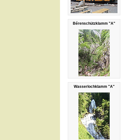
Bérenschützklamm "A"
Wasserlochklamm "A"