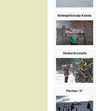
Boldogkőváralja Kaloda
Geokarácsonyfa
Flachau "A"