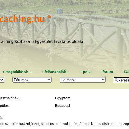
caching.hu ®
aching Közhasznú Egyesület hivatalos oldala
+
megtalálások
~
+
felhasználók
~
+
poi
~
fórum
FA
használónév:
Egyiptom
pülés:
Budapest
ás:
n szeretek túrázni,úszni, síelni és montival kerékpározni. Nem utolsó sorban szép