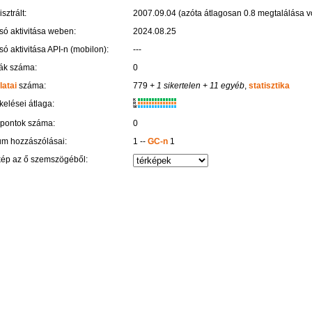
sztrált:
2007.09.04 (azóta átlagosan 0.8 megtalálása vo
só aktivitása weben:
2024.08.25
só aktivitása API-n (mobilon):
---
ák száma:
0
latai
száma:
779
+ 1 sikertelen
+ 11 egyéb
,
statisztika
K
kelései átlaga:
R
W
 pontok száma:
0
um hozzászólásai:
1 --
GC-n
1
kép az ő szemszögéből: