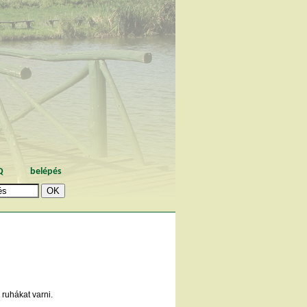
Q
belépés
 ruhákat varni.