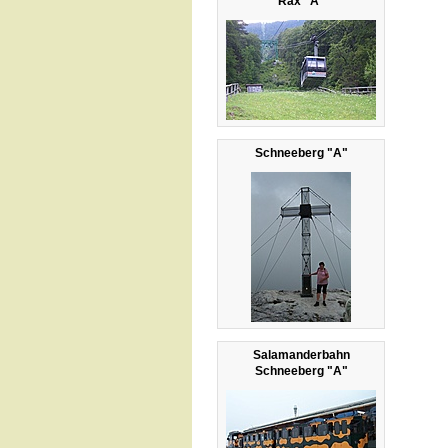
Rax "A"
Schneeberg "A"
Salamanderbahn
Schneeberg "A"