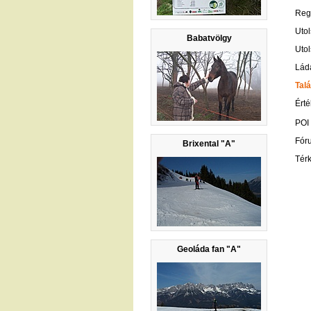
Regi
Utol
Babatvölgy
Utol
Lád
Talá
Érté
POI
Fór
Brixental "A"
Tér
Geoláda fan "A"