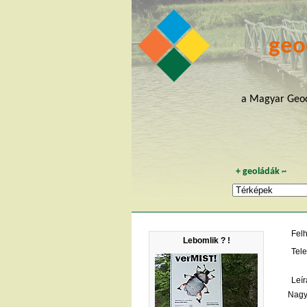
geo
a Magyar Geoc
+
geoládák
~
Fel
Lebomlik ? !
Tele
Leír
Nagyo