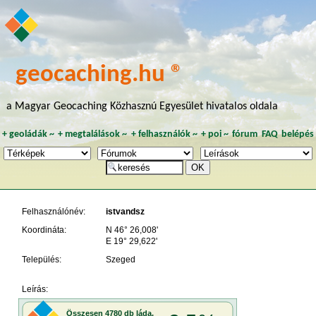
geocaching.hu ®
a Magyar Geocaching Közhasznú Egyesület hivatalos oldala
+
geoládák
~
+
megtalálások
~
+
felhasználók
~
+
poi
~
fórum
FAQ
belépés
Felhasználónév:
istvandsz
Koordináta:
N 46° 26,008'
E 19° 29,622'
Település:
Szeged
Leírás: