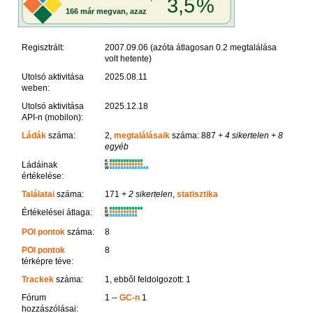
Regisztrált:
2007.09.06 (azóta átlagosan 0.2 megtalálása
volt hetente)
Utolsó aktivitása
2025.08.11
weben:
Utolsó aktivitása
2025.12.18
API-n (mobilon):
Ládák
száma:
2,
megtalálásaik
száma: 887
+ 4 sikertelen
+ 8
egyéb
K
Ládáinak
R
W
értékelése:
Találatai
száma:
171
+ 2 sikertelen
,
statisztika
K
Értékelései átlaga:
R
W
POI pontok
száma:
8
POI pontok
8
térképre téve:
Trackek
száma:
1, ebből feldolgozott: 1
Fórum
1 --
GC-n
1
hozzászólásai: