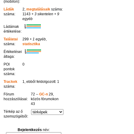
(mobilon):
Ládák
2,
megtalálásaik
száma:
száma:
1143
+ 3 sikertelen
+ 9
egyéb
K
Ládáinak
R
W
értékelése:
Találatai
299
+ 1 egyéb
,
száma:
statisztika
K
Értékelései
R
W
átlaga:
POI
0
pontok
száma:
Trackek
1, ebből feldolgozott: 1
száma:
Fórum
72 --
GC-n
29,
hozzászólásai:
közös fórumokon
43
Térkép az ő
szemszögéből:
Bejelentkezés
név: