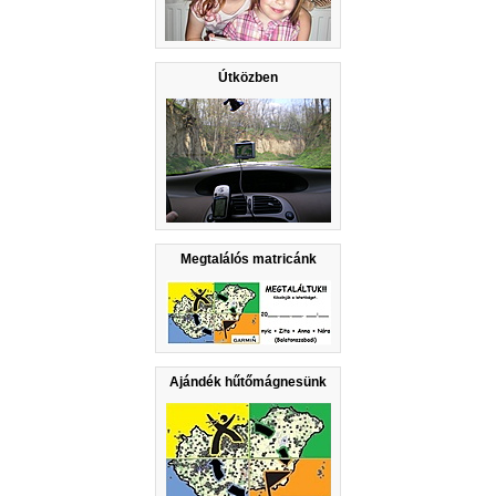
Útközben
Megtalálós matricánk
Ajándék hűtőmágnesünk