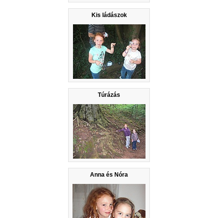
Kis ládászok
Túrázás
Anna és Nóra