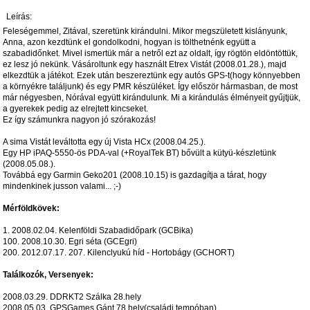
Leírás:
Feleségemmel, Zitával, szeretünk kirándulni. Mikor megszületett kislányunk,
Anna, azon kezdtünk el gondolkodni, hogyan is tölthetnénk együtt a
szabadidőnket. Mivel ismertük már a netről ezt az oldalt, így rögtön eldöntöttük,
ez lesz jó nekünk. Vásároltunk egy használt Etrex Vistát (2008.01.28.), majd
elkezdtük a játékot. Ezek után beszereztünk egy autós GPS-t(hogy könnyebben
a környékre találjunk) és egy PMR készüléket. Így először hármasban, de most
már négyesben, Nórával együtt kirándulunk. Mi a kirándulás élményeit gyűjtjük,
a gyerekek pedig az elrejtett kincseket.
Ez így számunkra nagyon jó szórakozás!
A sima Vistát leváltotta egy új Vista HCx (2008.04.25.).
Egy HP iPAQ-5550-ös PDA-val (+RoyalTek BT) bővült a kütyü-készletünk
(2008.05.08.).
Továbbá egy Garmin Geko201 (2008.10.15) is gazdagítja a tárat, hogy
mindenkinek jusson valami... ;-)
Mérföldkövek:
1. 2008.02.04. Kelenföldi Szabadidőpark (GCBika)
100. 2008.10.30. Egri séta (GCEgri)
200. 2012.07.17. 207. Kilenclyukú híd - Hortobágy (GCHORT)
Találkozók, Versenyek:
2008.03.29. DDRKT2 Szálka 28.hely
2008.05.03. GPSGames Gánt 78.hely(családi tempóban)