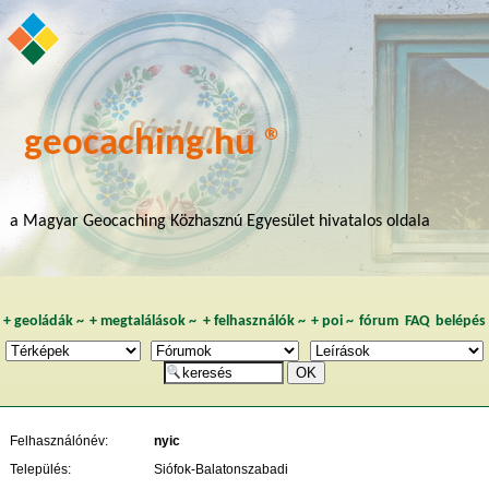
geocaching.hu ®
a Magyar Geocaching Közhasznú Egyesület hivatalos oldala
+
geoládák
~
+
megtalálások
~
+
felhasználók
~
+
poi
~
fórum
FAQ
belépés
Felhasználónév:
nyic
Település:
Siófok-Balatonszabadi