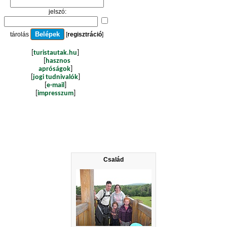
jelszó:
tárolás
[
regisztráció
]
[
turistautak.hu
]
[
hasznos
apróságok
]
[
jogi tudnivalók
]
[
e-mail
]
[
impresszum
]
Család