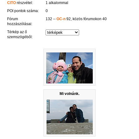
CITO
részvétel:
1 alkalommal
POI pontok száma:
0
Fórum
132 --
GC-n
92, közös fórumokon 40
hozzászólásai:
Térkép az ő
szemszögéből:
Mi volnánk.