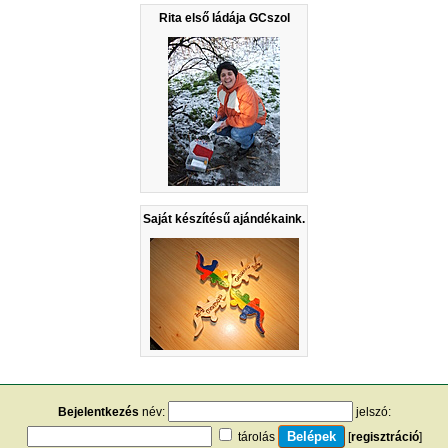
Rita első ládája GCszol
Saját készítésű ajándékaink.
Bejelentkezés
név:
jelszó:
tárolás
[
regisztráció
]