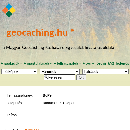
geocaching.hu ®
a Magyar Geocaching Közhasznú Egyesület hivatalos oldala
+
geoládák
~
+
megtalálások
~
+
felhasználók
~
+
poi
~
fórum
FAQ
belépés
Felhasználónév:
BoPe
Település:
Budakalász, Csepel
Leírás: