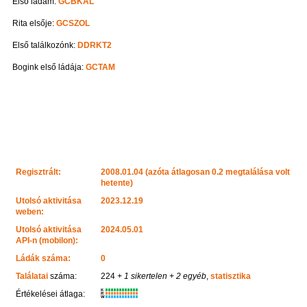
Első ládám:
GCBKAL
Rita elsője:
GCSZOL
Első találkozónk:
DDRKT2
Bogink első ládája:
GCTAM
Regisztrált:
2008.01.04 (azóta átlagosan 0.2 megtalálása volt
hetente)
Utolsó aktivitása
2023.12.19
weben:
Utolsó aktivitása
2024.05.01
API-n (mobilon):
Ládák száma:
0
Találatai
száma:
224
+ 1 sikertelen
+ 2 egyéb
,
statisztika
K
Értékelései átlaga:
R
W