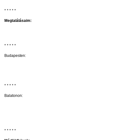
* * * * *
Megtalálásaim:
* * * * *
Budapesten:
* * * * *
Balatonon:
* * * * *