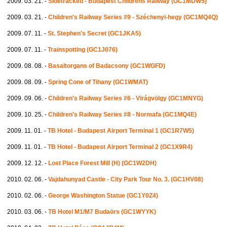
2009. 03. 21. -
Sidetracked - Budapest Childrens Railway (GC1MDW5)
2009. 03. 21. -
Children's Railway Series #9 - Széchenyi-hegy (GC1MQ4Q)
2009. 07. 11. -
St. Stephen's Secret (GC1JKA5)
2009. 07. 11. -
Trainspotting (GC1J076)
2009. 08. 08. -
Basaltorgans of Badacsony (GC1WGFD)
2009. 08. 09. -
Spring Cone of Tihany (GC1WMAT)
2009. 09. 06. -
Children's Railway Series #6 - Virágvölgy (GC1MNYG)
2009. 10. 25. -
Children's Railway Series #8 - Normafa (GC1MQ4E)
2009. 11. 01. -
TB Hotel - Budapest Airport Terminal 1 (GC1R7W5)
2009. 11. 01. -
TB Hotel - Budapest Airport Terminal 2 (GC1X9R4)
2009. 12. 12. -
Lost Place Forest Mill (H) (GC1W2DH)
2010. 02. 06. -
Vajdahunyad Castle - City Park Tour No. 3. (GC1HV08)
2010. 02. 06. -
George Washington Statue (GC1Y0Z4)
2010. 03. 06. -
TB Hotel M1/M7 Budaörs (GC1WYYK)