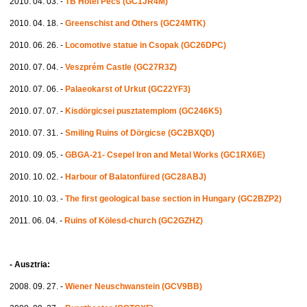
2010. 04. 03. -
TB Hotel Pécs (GC1JR4M)
2010. 04. 18. -
Greenschist and Others (GC24MTK)
2010. 06. 26. -
Locomotive statue in Csopak (GC26DPC)
2010. 07. 04. -
Veszprém Castle (GC27R3Z)
2010. 07. 06. -
Palaeokarst of Urkut (GC22YF3)
2010. 07. 07. -
Kisdörgicsei pusztatemplom (GC246K5)
2010. 07. 31. -
Smiling Ruins of Dörgicse (GC2BXQD)
2010. 09. 05. -
GBGA-21- Csepel Iron and Metal Works (GC1RX6E)
2010. 10. 02. -
Harbour of Balatonfüred (GC28ABJ)
2010. 10. 03. -
The first geological base section in Hungary (GC2BZP2)
2011. 06. 04. -
Ruins of Kölesd-church (GC2GZHZ)
- Ausztria:
2008. 09. 27. -
Wiener Neuschwanstein (GCV9BB)