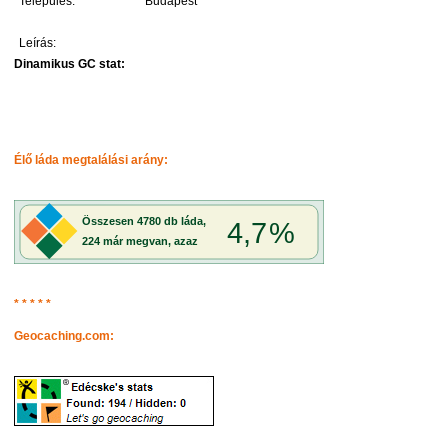
Település:
Budapest
Leírás:
Dinamikus GC stat:
Élő láda megtalálási arány:
* * * * *
Geocaching.com: