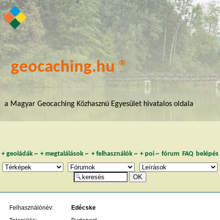
geocaching.hu ®
a Magyar Geocaching Közhasznú Egyesület hivatalos oldala
+
geoládák
~
+
megtalálások
~
+
felhasználók
~
+
poi
~
fórum
FAQ
belépés
Felhasználónév:
Edécske