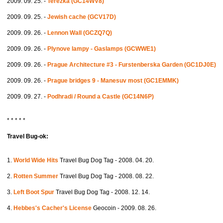
2009. 09. 25. -
Terezka (GC14WV8)
2009. 09. 25. -
Jewish cache (GCV17D)
2009. 09. 26. -
Lennon Wall (GCZQ7Q)
2009. 09. 26. -
Plynove lampy - Gaslamps (GCWWE1)
2009. 09. 26. -
Prague Architecture #3 - Furstenberska Garden (GC1DJ0E)
2009. 09. 26. -
Prague bridges 9 - Manesuv most (GC1EMMK)
2009. 09. 27. -
Podhradi / Round a Castle (GC14N6P)
* * * * *
Travel Bug-ok:
1.
World Wide Hits
Travel Bug Dog Tag - 2008. 04. 20.
2.
Rotten Summer
Travel Bug Dog Tag - 2008. 08. 22.
3.
Left Boot Spur
Travel Bug Dog Tag - 2008. 12. 14.
4.
Hebbes's Cacher's License
Geocoin - 2009. 08. 26.