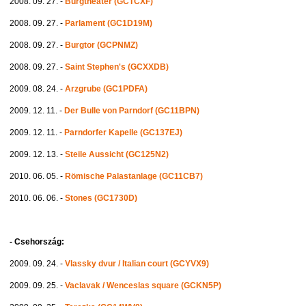
2008. 09. 27. -
Burgtheater (GCTCXF)
2008. 09. 27. -
Parlament (GC1D19M)
2008. 09. 27. -
Burgtor (GCPNMZ)
2008. 09. 27. -
Saint Stephen's (GCXXDB)
2009. 08. 24. -
Arzgrube (GC1PDFA)
2009. 12. 11. -
Der Bulle von Parndorf (GC11BPN)
2009. 12. 11. -
Parndorfer Kapelle (GC137EJ)
2009. 12. 13. -
Steile Aussicht (GC125N2)
2010. 06. 05. -
Römische Palastanlage (GC11CB7)
2010. 06. 06. -
Stones (GC1730D)
- Csehország:
2009. 09. 24. -
Vlassky dvur / Italian court (GCYVX9)
2009. 09. 25. -
Vaclavak / Wenceslas square (GCKN5P)