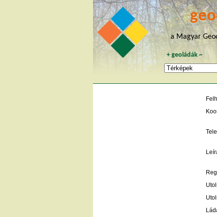
geo
a Magyar Geoc
+
geoládák
~
Fel
Koo
Tele
Leír
Regi
Utol
Utol
Lád