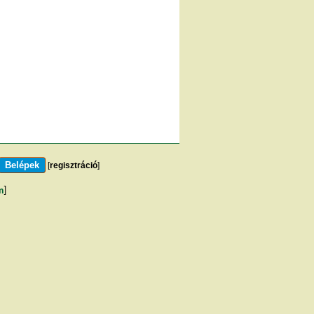
[
regisztráció
]
m
]