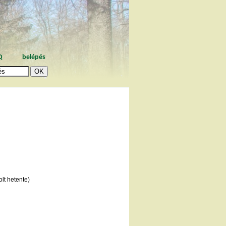
Q
belépés
lt hetente)