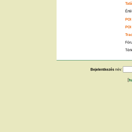
Talá
Érté
POI
POI
Tra
Fór
Tér
Bejelentkezés
név:
[
t