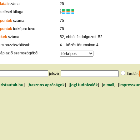
latai
száma:
25
K
kelései átlaga:
R
W
 pontok
száma:
75
 pontok
térképre téve:
75
ckek
száma:
52, ebből feldolgozott: 52
um hozzászólásai:
4 -- közös fórumokon 4
kép az ő szemszögéből:
jelszó:
tárolás
uristautak.hu
] [
hasznos apróságok
] [
jogi tudnivalók
] [
e-mail
] [
impresszu