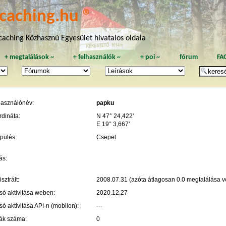
caching.hu ®
aching Közhasznú Egyesület hivatalos oldala
+
megtalálások
~
+
felhasználók
~
+
poi
~
fórum
FA
használónév:
papku
rdináta:
N 47° 24,422'
E 19° 3,667'
pülés:
Csepel
ás:
sztrált:
2008.07.31 (azóta átlagosan 0.0 megtalálása vo
só aktivitása weben:
2020.12.27
só aktivitása API-n (mobilon):
---
ák száma:
0