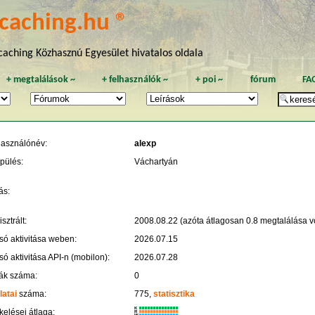
caching.hu ®
aching Közhasznú Egyesület hivatalos oldala
+
megtalálások
~
+
felhasználók
~
+
poi
~
fórum
FA
használónév:
alexp
pülés:
Váchartyán
ás:
sztrált:
2008.08.22 (azóta átlagosan 0.8 megtalálása vo
só aktivitása weben:
2026.07.15
só aktivitása API-n (mobilon):
2026.07.28
ák száma:
0
latai
száma:
775,
statisztika
K
kelései átlaga:
R
W