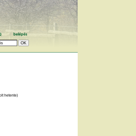
Q
belépés
lt hetente)