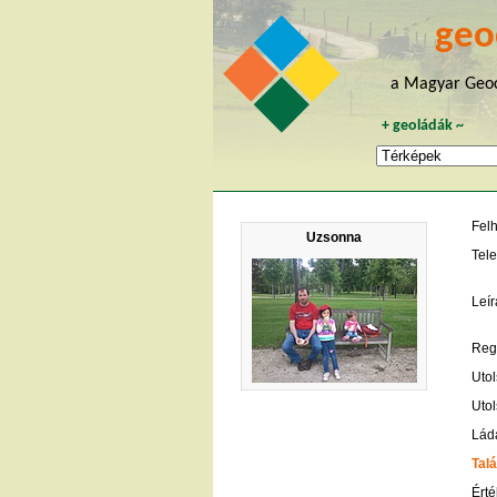
geo
a Magyar Geoc
+
geoládák
~
Fel
Uzsonna
Tele
Leír
Regi
Utol
Utol
Lád
Talá
Érté