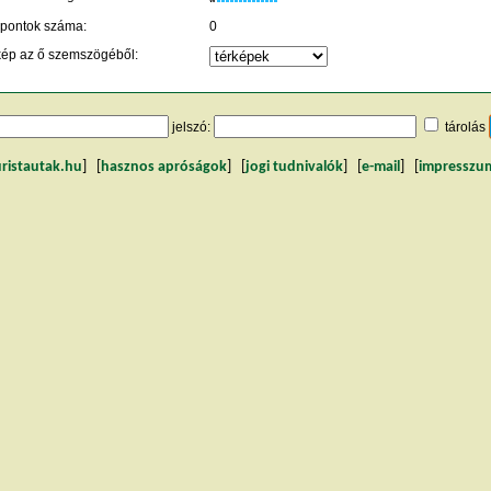
 pontok száma:
0
kép az ő szemszögéből:
jelszó:
tárolás
uristautak.hu
] [
hasznos apróságok
] [
jogi tudnivalók
] [
e-mail
] [
impresszu