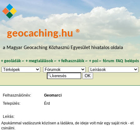
geocaching.hu ®
a Magyar Geocaching Közhasznú Egyesület hivatalos oldala
+
geoládák
~
+
megtalálások
~
+
felhasználók
~
+
poi
~
fórum
FAQ
belépés
Felhasználónév:
Geomarci
Település:
Érd
Leírás:
Apukámmal vadászunk közösen a ládákra, de ideje volt már egy saját nick - et
csinálni.