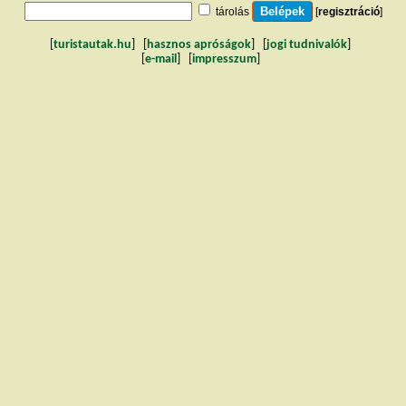
tárolás
[
regisztráció
]
[
turistautak.hu
] [
hasznos apróságok
] [
jogi tudnivalók
]
[
e-mail
] [
impresszum
]