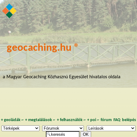
geocaching.hu ®
a Magyar Geocaching Közhasznú Egyesület hivatalos oldala
+
geoládák
~
+
megtalálások
~
+
felhasználók
~
+
poi
~
fórum
FAQ
belépés