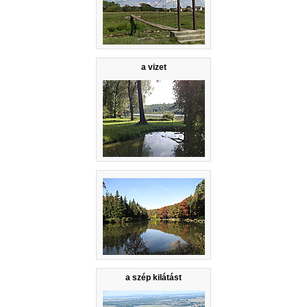
a vizet
a szép kilátást