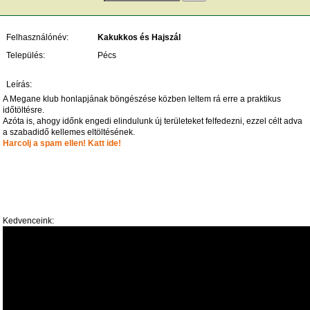
Felhasználónév:
Kakukkos és Hajszál
Település:
Pécs
Leírás:
A Megane klub honlapjának böngészése közben leltem rá erre a praktikus
időtöltésre.
Azóta is, ahogy időnk engedi elindulunk új területeket felfedezni, ezzel célt adva
a szabadidő kellemes eltöltésének.
Harcolj a spam ellen! Katt ide!
Kedvenceink: