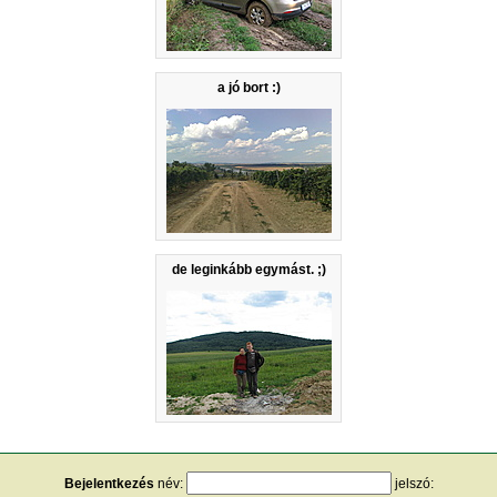
a jó bort :)
de leginkább egymást. ;)
Bejelentkezés
név:
jelszó: