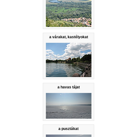
a várakat, kastélyokat
a havas tájat
a pusztákat