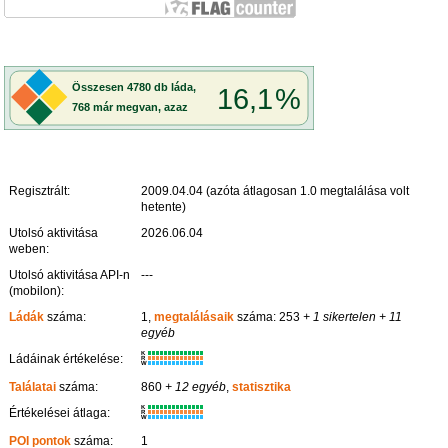
Regisztrált:
2009.04.04 (azóta átlagosan 1.0 megtalálása volt
hetente)
Utolsó aktivitása
2026.06.04
weben:
Utolsó aktivitása API-n
---
(mobilon):
Ládák
száma:
1,
megtalálásaik
száma: 253
+ 1 sikertelen
+ 11
egyéb
K
Ládáinak értékelése:
R
W
Találatai
száma:
860
+ 12 egyéb
,
statisztika
K
Értékelései átlaga:
R
W
POI pontok
száma:
1