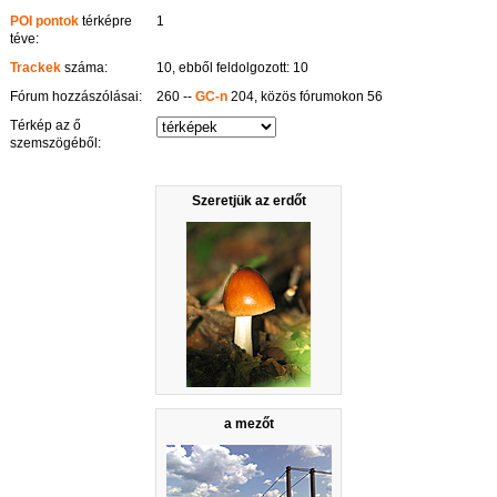
POI pontok
térképre
1
téve:
Trackek
száma:
10, ebből feldolgozott: 10
Fórum hozzászólásai:
260 --
GC-n
204, közös fórumokon 56
Térkép az ő
szemszögéből:
Szeretjük az erdőt
a mezőt