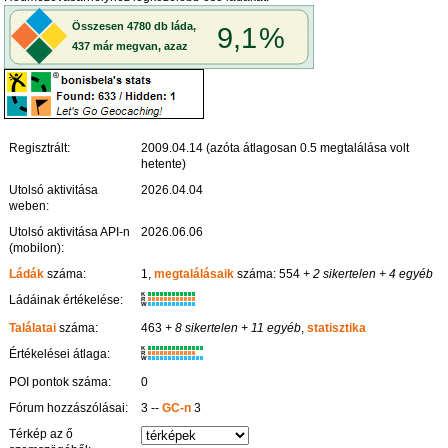
Regisztrált:
2009.04.14 (azóta átlagosan 0.5 megtalálása volt
hetente)
Utolsó aktivitása
2026.04.04
weben:
Utolsó aktivitása API-n
2026.06.06
(mobilon):
Ládák
száma:
1,
megtalálásaik
száma: 554
+ 2 sikertelen
+ 4 egyéb
K
Ládáinak értékelése:
R
W
Találatai
száma:
463
+ 8 sikertelen
+ 11 egyéb
,
statisztika
K
Értékelései átlaga:
R
W
POI pontok száma:
0
Fórum hozzászólásai:
3 --
GC-n
3
Térkép az ő