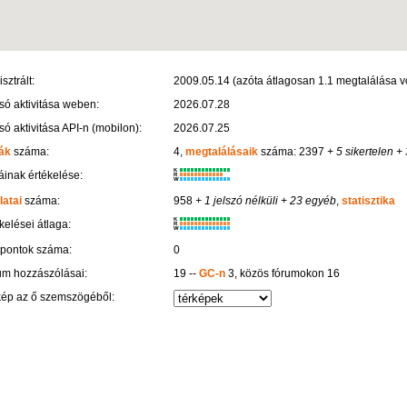
sztrált:
2009.05.14 (azóta átlagosan 1.1 megtalálása vo
só aktivitása weben:
2026.07.28
só aktivitása API-n (mobilon):
2026.07.25
ák
száma:
4,
megtalálásaik
száma: 2397
+ 5 sikertelen
+ 
K
inak értékelése:
R
W
latai
száma:
958
+ 1 jelszó nélküli
+ 23 egyéb
,
statisztika
K
kelései átlaga:
R
W
 pontok száma:
0
um hozzászólásai:
19 --
GC-n
3, közös fórumokon 16
kép az ő szemszögéből: