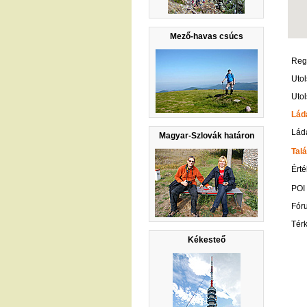
Mező-havas csúcs
Regi
Utol
Utol
Lád
Ládá
Magyar-Szlovák határon
Talá
Érté
POI
Fór
Tér
Kékesteő