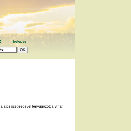
Q
belépés
álatos szépségével lenyűgözött a Bihar