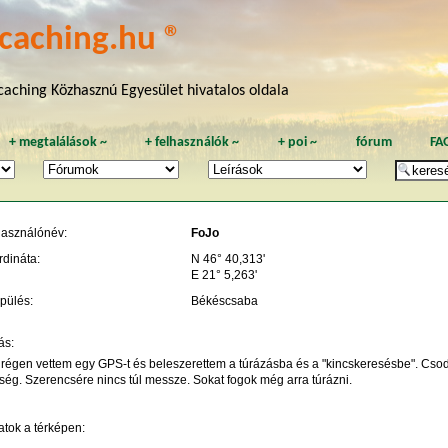
caching.hu ®
aching Közhasznú Egyesület hivatalos oldala
+
megtalálások
~
+
felhasználók
~
+
poi
~
fórum
FA
használónév:
FoJo
rdináta:
N 46° 40,313'
E 21° 5,263'
pülés:
Békéscsaba
ás:
régen vettem egy GPS-t és beleszerettem a túrázásba és a "kincskeresésbe". Csod
ség. Szerencsére nincs túl messze. Sokat fogok még arra túrázni.
atok a térképen: