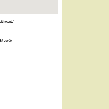
lt hetente)
38 egyéb