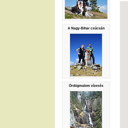
A Nagy-Bihar csúcsán
Ördögmalom vízesés