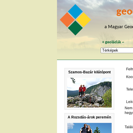
geo
a Magyar Geoc
+
geoládák
~
Fel
Szamos-Bazár kilátópont
Koo
Tele
Leír
Nem 
hegy
A Rozsdás-árok peremén
Talál