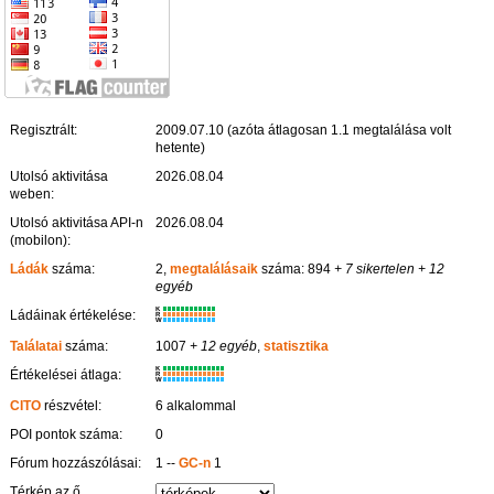
Regisztrált:
2009.07.10 (azóta átlagosan 1.1 megtalálása volt
hetente)
Utolsó aktivitása
2026.08.04
weben:
Utolsó aktivitása API-n
2026.08.04
(mobilon):
Ládák
száma:
2,
megtalálásaik
száma: 894
+ 7 sikertelen
+ 12
egyéb
K
Ládáinak értékelése:
R
W
Találatai
száma:
1007
+ 12 egyéb
,
statisztika
K
Értékelései átlaga:
R
W
CITO
részvétel:
6 alkalommal
POI pontok száma:
0
Fórum hozzászólásai:
1 --
GC-n
1
Térkép az ő