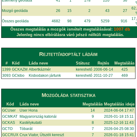
Esemény geoláda
41
1
178
220
36
62
Mozgó geoláda
26
15
2
43
27
17
Összes geoláda
4682
98
479
5259
916
1007 db
Összes megtalálás a mozgók ismételt megtalálásával:
Jelenleg nincs elbírálásra váró jelszó nélküli megtalálás.
Rejtett/adoptált ládáim
#
Kód
Láda neve
Státusz
Rejtés
Megtalálás
1399
GCKAZM
Albertkázmér
kereshető
2006-06-14
425
3093
GCkibo
Kisbodakon jártunk
kereshető
2011-10-27
469
Mozgóláda statisztika
Kód
Láda neve
Megtalálás
Megtalálás ideje
GCUser
User Hona
14
2024-06-04 17:47
GCMKAT
Magyarország katonái
9
2026-01-18 15:11
GCKAS
Kastélykutató
8
2025-12-16 11:43
GCTO
Tóbarát
7
2026-04-25 08:30
GCCRUX
Crux Viator, Útszéli kereszt
7
2026-01-18 15:41