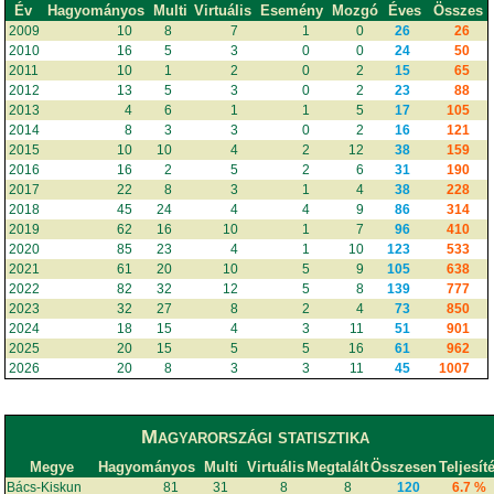
Év
Hagyományos
Multi
Virtuális
Esemény
Mozgó
Éves
Összes
2009
10
8
7
1
0
26
26
2010
16
5
3
0
0
24
50
2011
10
1
2
0
2
15
65
2012
13
5
3
0
2
23
88
2013
4
6
1
1
5
17
105
2014
8
3
3
0
2
16
121
2015
10
10
4
2
12
38
159
2016
16
2
5
2
6
31
190
2017
22
8
3
1
4
38
228
2018
45
24
4
4
9
86
314
2019
62
16
10
1
7
96
410
2020
85
23
4
1
10
123
533
2021
61
20
10
5
9
105
638
2022
82
32
12
5
8
139
777
2023
32
27
8
2
4
73
850
2024
18
15
4
3
11
51
901
2025
20
15
5
5
16
61
962
2026
20
8
3
3
11
45
1007
Magyarországi statisztika
Megye
Hagyományos
Multi
Virtuális
Megtalált
Összesen
Teljesít
Bács-Kiskun
81
31
8
8
120
6.7 %