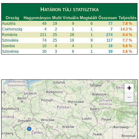
Határon túli statisztika
Ország
Hagyományos
Multi
Virtuális
Megtalált
Összesen
Teljesítés
Ausztria
49
19
9
6
77
7.8 %
Csehország
4
2
1
1
7
14.3 %
Románia
221
25
28
1
274
0.4 %
Szlovákia
74
25
18
9
117
7.7 %
Szerbia
10
4
4
1
18
5.6 %
Szlovénia
30
3
6
1
39
2.6 %
+
−