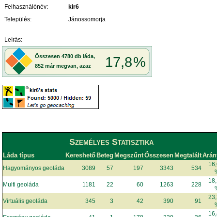
Felhasználónév:
kir6
Település:
Jánossomorja
Leírás:
Személyes Statisztika
Láda típus
Kereshető
Beteg
Megszűnt
Összesen
Megtalált
Arán
16
Hagyományos geoláda
3089
57
197
3343
534
18
Multi geoláda
1181
22
60
1263
228
23
Virtuális geoláda
345
3
42
390
91
16