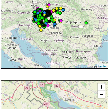
Leaflet
+
−