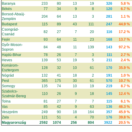
Baranya
233
80
13
19
326
5.8 %
Békés
77
34
9
8
120
6.7 %
Borsod-Abaúj-
204
64
13
3
281
1.1 %
Zemplén
Budapest
115
89
43
111
247
44.9 %
Csongrád-
82
27
7
20
116
17.2 %
Csanád
Fejér
93
64
11
23
168
13.7 %
Győr-Moson-
84
48
11
139
143
97.2 %
Sopron
Hajdú-Bihar
78
26
7
3
111
2.7 %
Heves
139
53
19
5
211
2.4 %
Komárom-
128
32
10
61
170
35.9 %
Esztergom
Nógrád
132
41
18
2
191
1.0 %
Pest
365
175
30
61
570
10.7 %
Somogy
135
74
10
19
219
8.7 %
Szabolcs-
110
26
9
18
145
12.4 %
Szatmár-Bereg
Tolna
81
27
7
7
115
6.1 %
Vas
85
42
9
63
136
46.3 %
Veszprém
249
90
18
164
357
45.9 %
Zala
121
51
4
70
176
39.8 %
Magyarország
2592
1074
256
804
3922
20.5 %