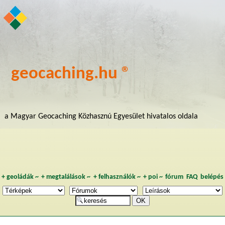
geocaching.hu ®
a Magyar Geocaching Közhasznú Egyesület hivatalos oldala
+
geoládák
~
+
megtalálások
~
+
felhasználók
~
+
poi
~
fórum
FAQ
belépés