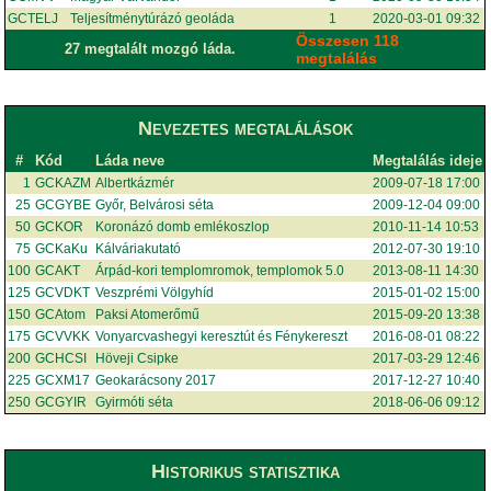
GCTELJ
Teljesítménytúrázó geoláda
1
2020-03-01 09:32
Összesen 118
27 megtalált mozgó láda.
megtalálás
Nevezetes megtalálások
#
Kód
Láda neve
Megtalálás ideje
1
GCKAZM
Albertkázmér
2009-07-18 17:00
25
GCGYBE
Győr, Belvárosi séta
2009-12-04 09:00
50
GCKOR
Koronázó domb emlékoszlop
2010-11-14 10:53
75
GCKaKu
Kálváriakutató
2012-07-30 19:10
100
GCAKT
Árpád-kori templomromok, templomok 5.0
2013-08-11 14:30
125
GCVDKT
Veszprémi Völgyhíd
2015-01-02 15:00
150
GCAtom
Paksi Atomerőmű
2015-09-20 13:38
175
GCVVKK
Vonyarcvashegyi keresztút és Fénykereszt
2016-08-01 08:22
200
GCHCSI
Höveji Csipke
2017-03-29 12:46
225
GCXM17
Geokarácsony 2017
2017-12-27 10:40
250
GCGYIR
Gyirmóti séta
2018-06-06 09:12
Historikus statisztika