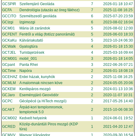
GCSPIR
Szellemjáró Geoláda
7
2026-01-18 10:47
GCFA
Dendrológia (utazás az öreg fákhoz)
7
2025-11-08 16:25
GCCITO
Szemétszedő geoláda
6
2025-07-20 23:59
GCIzgi
Izgimozgi
6
2023-08-02 16:04
GCM01
Mária úti zarándok
5
2026-08-02 12:00
GCFENT
Fentről a világ (fotózz panorámát)
5
2026-06-03 18:33
GCKaKu
Kálváriakutató
5
2023-10-24 06:30
GCWalk
Gyalogtúra
4
2026-01-18 15:30
GCTJEL
Turistajelzések
4
2025-03-16 09:44
GCM001
mobil_001
3
2026-01-18 14:05
GCpant
Panta Rhei
3
2022-06-26 07:21
GCTime
Napóra
2
2026-01-18 08:19
GCEHAZ
Erdei házak, kunyhók
2
2025-11-08 16:25
GCMLM
A malomnak nincsen köve
2
2024-05-05 20:06
GCKEM
Kerékpáros mozgó
2
2024-01-13 10:36
GCJaro
Eseményjáró Geovödör
2
2020-11-07 10:31
GCPC
Gécépécé (a HiTech mozgó)
2
2017-05-26 14:40
Árpád-kori templomromok,
GCAKT
2
2015-10-06 08:30
templomok 5.0
GCM002
Kedvelt helyeink
1
2024-06-01 19:52
Közép-dunántúli Piros mozgó (KDP
GCRED
1
2021-04-20 12:47
túra)
GCMVV
Magyar Várvándor
1
2020-09-30 16:54