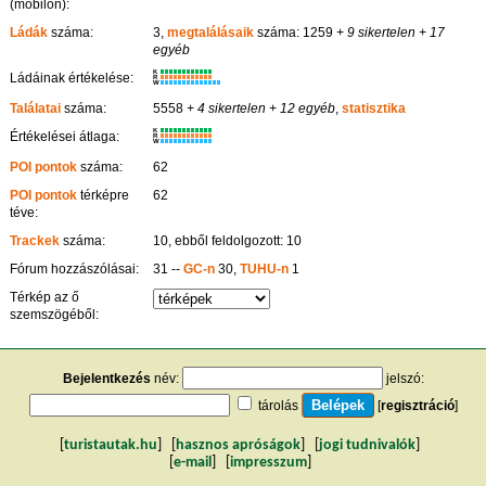
(mobilon):
Ládák
száma:
3,
megtalálásaik
száma: 1259
+ 9 sikertelen
+ 17
egyéb
K
Ládáinak értékelése:
R
W
Találatai
száma:
5558
+ 4 sikertelen
+ 12 egyéb
,
statisztika
K
Értékelései átlaga:
R
W
POI pontok
száma:
62
POI pontok
térképre
62
téve:
Trackek
száma:
10, ebből feldolgozott: 10
Fórum hozzászólásai:
31 --
GC-n
30,
TUHU-n
1
Térkép az ő
szemszögéből:
Bejelentkezés
név:
jelszó:
tárolás
[
regisztráció
]
[
turistautak.hu
] [
hasznos apróságok
] [
jogi tudnivalók
]
[
e-mail
] [
impresszum
]