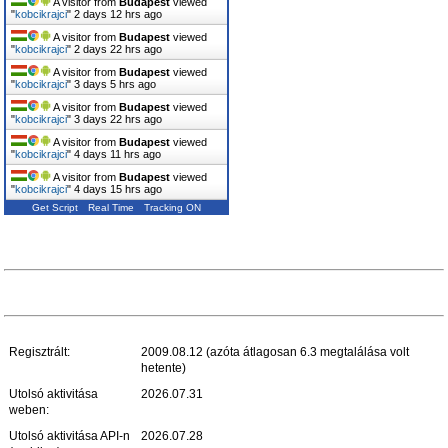
A visitor from
Budapest
viewed
"
kobcikrajci
"
2 days 12 hrs ago
A visitor from
Budapest
viewed
"
kobcikrajci
"
2 days 22 hrs ago
A visitor from
Budapest
viewed
"
kobcikrajci
"
3 days 5 hrs ago
A visitor from
Budapest
viewed
"
kobcikrajci
"
3 days 22 hrs ago
A visitor from
Budapest
viewed
"
kobcikrajci
"
4 days 11 hrs ago
A visitor from
Budapest
viewed
"
kobcikrajci
"
4 days 15 hrs ago
Get Script
Real Time
Tracking ON
Regisztrált:
2009.08.12 (azóta átlagosan 6.3 megtalálása volt
hetente)
Utolsó aktivitása
2026.07.31
weben:
Utolsó aktivitása API-n
2026.07.28