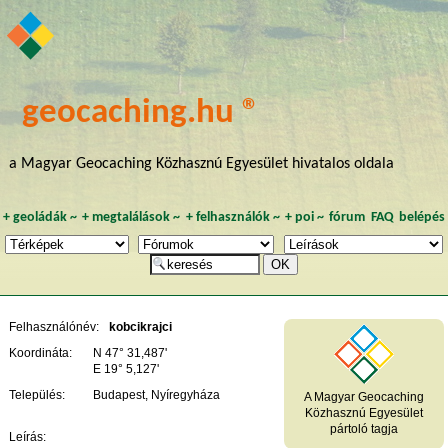
geocaching.hu ®
a Magyar Geocaching Közhasznú Egyesület hivatalos oldala
+
geoládák
~
+
megtalálások
~
+
felhasználók
~
+
poi
~
fórum
FAQ
belépés
Felhasználónév:
kobcikrajci
Koordináta:
N 47° 31,487'
E 19° 5,127'
Település:
Budapest, Nyíregyháza
A Magyar Geocaching
Közhasznú Egyesület
pártoló tagja
Leírás: