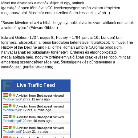
Mivel ma divatosak a mottók, álljon itt egy, aminek
igazságát éppen több éves GC tevékenységem során voltam kénytelen
megtapasztalni. Most már ennek szellemében kesselek tovább. :)
"Sosem követem el azt a hibát, hogy olyanokkal vitatkozzam, akiknek nem adok
a véleményére." (Edward Gibbon)
Edward Gibbon (1737. május 8., Putney – 1794. január 16., London) brit
történész. Elsősorban a római birodalom történetével foglalkozott, fő műve: The
History of the Decline and Fall of the Roman Empire („A római birodalom
hanyatlásának és bukásának története”). Érdekes és elgondolkoztató
megállapítása még, hogy "A történelem valójában csak kevéssel több, mint az
emberiség szerencsétlenségeinek, őrültségeinek és bűntényeinek a
katalógusa". (forrás: Wikipedia)
Live Traffic Feed
A visitor from
Budapest
viewed
"
kobcikrajci
"
2 hrs 12 mins ago
A visitor from
Budapest
viewed
"
kobcikrajci
"
12 hrs 11 mins ago
A visitor from
Budapest
viewed
"
kobcikrajci
"
22 hrs 46 mins ago
A visitor from
Budapest
viewed
"
kobcikrajci
"
1 day 21 hrs ago