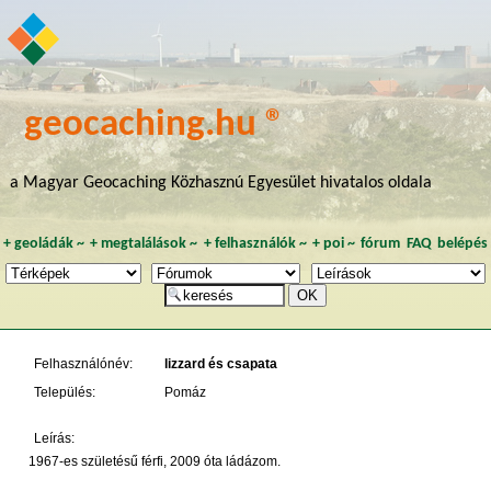
geocaching.hu ®
a Magyar Geocaching Közhasznú Egyesület hivatalos oldala
+
geoládák
~
+
megtalálások
~
+
felhasználók
~
+
poi
~
fórum
FAQ
belépés
Felhasználónév:
lizzard és csapata
Település:
Pomáz
Leírás:
1967-es születésű férfi, 2009 óta ládázom.