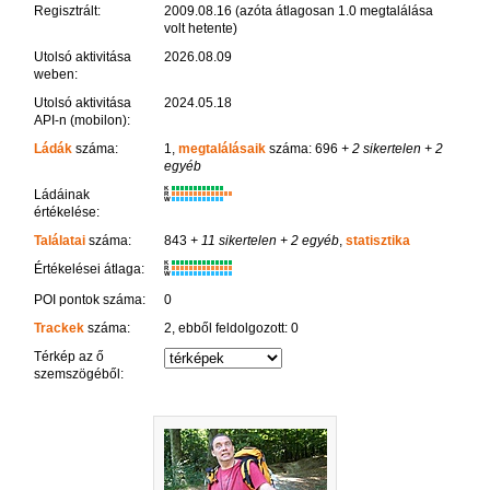
Regisztrált:
2009.08.16 (azóta átlagosan 1.0 megtalálása
volt hetente)
Utolsó aktivitása
2026.08.09
weben:
Utolsó aktivitása
2024.05.18
API-n (mobilon):
Ládák
száma:
1,
megtalálásaik
száma: 696
+ 2 sikertelen
+ 2
egyéb
K
Ládáinak
R
W
értékelése:
Találatai
száma:
843
+ 11 sikertelen
+ 2 egyéb
,
statisztika
K
Értékelései átlaga:
R
W
POI pontok száma:
0
Trackek
száma:
2, ebből feldolgozott: 0
Térkép az ő
szemszögéből: