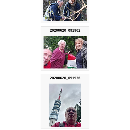
20200620_091902
20200620_091936