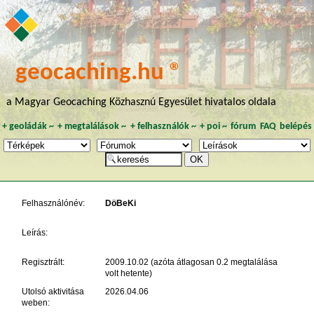
geocaching.hu ®
a Magyar Geocaching Közhasznú Egyesület hivatalos oldala
+
geoládák
~
+
megtalálások
~
+
felhasználók
~
+
poi
~
fórum
FAQ
belépés
Felhasználónév:
DöBeKi
Leírás:
Regisztrált:
2009.10.02 (azóta átlagosan 0.2 megtalálása
volt hetente)
Utolsó aktivitása
2026.04.06
weben: