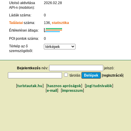
Utolsó aktivitása
2026.02.28
API-n (mobilon):
Ládák száma:
0
Találatai
száma:
136,
statisztika
K
Értékelései átlaga:
R
W
POI pontok száma:
0
Térkép az ő
szemszögéből:
Bejelentkezés
név:
jelszó:
tárolás
[
regisztráció
]
[
turistautak.hu
] [
hasznos apróságok
] [
jogi tudnivalók
]
[
e-mail
] [
impresszum
]