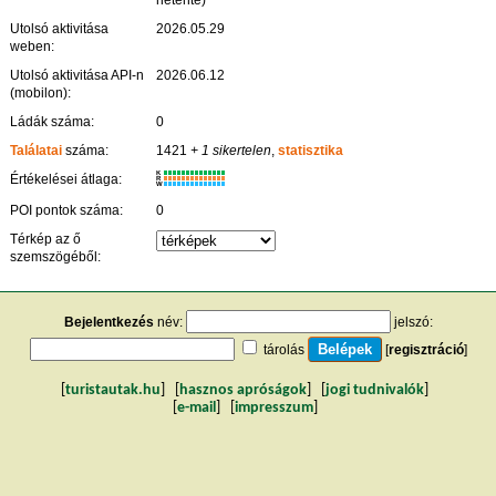
Utolsó aktivitása
2026.05.29
weben:
Utolsó aktivitása API-n
2026.06.12
(mobilon):
Ládák száma:
0
Találatai
száma:
1421
+ 1 sikertelen
,
statisztika
K
Értékelései átlaga:
R
W
POI pontok száma:
0
Térkép az ő
szemszögéből:
Bejelentkezés
név:
jelszó:
tárolás
[
regisztráció
]
[
turistautak.hu
] [
hasznos apróságok
] [
jogi tudnivalók
]
[
e-mail
] [
impresszum
]