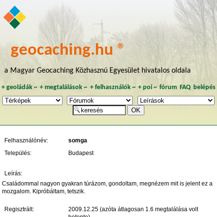
geocaching.hu ®
a Magyar Geocaching Közhasznú Egyesület hivatalos oldala
+
geoládák
~
+
megtalálások
~
+
felhasználók
~
+
poi
~
fórum
FAQ
belépés
Felhasználónév:
somga
Település:
Budapest
Leírás:
Családommal nagyon gyakran túrázom, gondoltam, megnézem mit is jelent ez a
mozgalom. Kipróbáltam, tetszik.
Regisztrált:
2009.12.25 (azóta átlagosan 1.6 megtalálása volt
hetente)