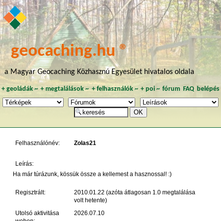
geocaching.hu ®
a Magyar Geocaching Közhasznú Egyesület hivatalos oldala
+
geoládák
~
+
megtalálások
~
+
felhasználók
~
+
poi
~
fórum
FAQ
belépés
Felhasználónév:
Zolas21
Leírás:
Ha már túrázunk, kössük össze a kellemest a hasznossal! :)
Regisztrált:
2010.01.22 (azóta átlagosan 1.0 megtalálása
volt hetente)
Utolsó aktivitása
2026.07.10
weben: