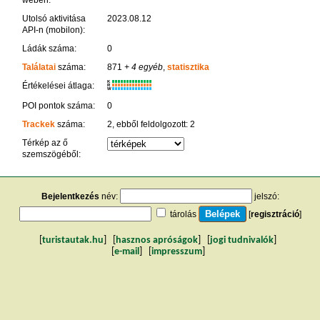
Utolsó aktivitása
2023.08.12
API-n (mobilon):
Ládák száma:
0
Találatai
száma:
871
+ 4 egyéb
,
statisztika
K
Értékelései átlaga:
R
W
POI pontok száma:
0
Trackek
száma:
2, ebből feldolgozott: 2
Térkép az ő
szemszögéből:
Bejelentkezés
név:
jelszó:
tárolás
[
regisztráció
]
[
turistautak.hu
] [
hasznos apróságok
] [
jogi tudnivalók
]
[
e-mail
] [
impresszum
]