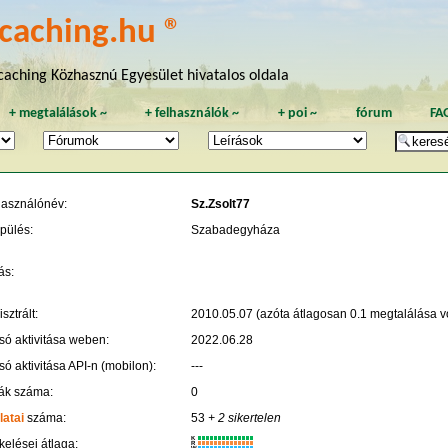
caching.hu ®
aching Közhasznú Egyesület hivatalos oldala
+
megtalálások
~
+
felhasználók
~
+
poi
~
fórum
FA
használónév:
Sz.Zsolt77
pülés:
Szabadegyháza
ás:
sztrált:
2010.05.07 (azóta átlagosan 0.1 megtalálása vo
só aktivitása weben:
2022.06.28
só aktivitása API-n (mobilon):
---
ák száma:
0
latai
száma:
53
+ 2 sikertelen
K
kelései átlaga:
R
W