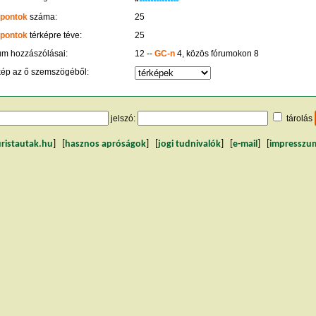
 pontok
száma:
25
 pontok
térképre téve:
25
um hozzászólásai:
12 --
GC-n
4, közös fórumokon 8
kép az ő szemszögéből:
jelszó:
tárolás
uristautak.hu
] [
hasznos apróságok
] [
jogi tudnivalók
] [
e-mail
] [
impresszu