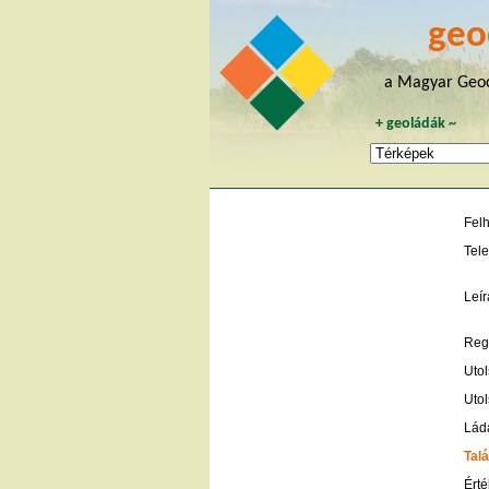
geo
a Magyar Geoc
+
geoládák
~
Fel
Tele
Leír
Regi
Utol
Utol
Lád
Talá
Érté