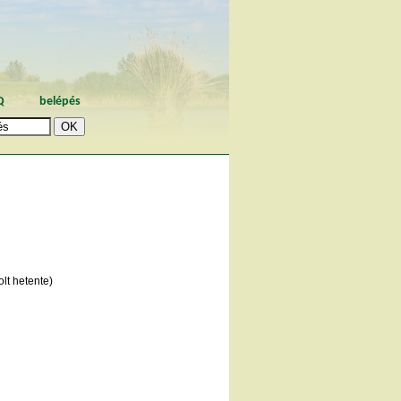
Q
belépés
lt hetente)