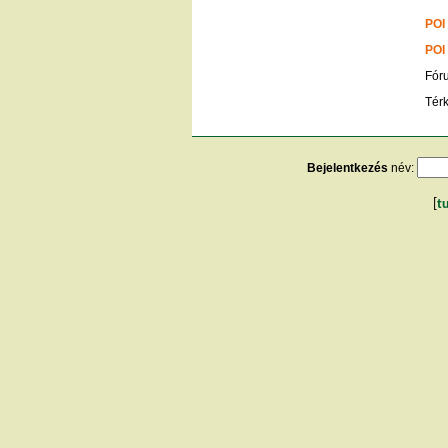
POI
POI
Fór
Tér
Bejelentkezés
név:
[
t