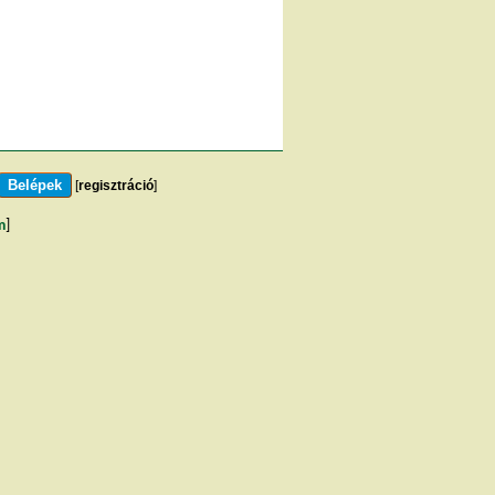
[
regisztráció
]
m
]