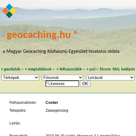
geocaching.hu ®
a Magyar Geocaching Közhasznú Egyesület hivatalos oldala
+
geoládák
~
+
megtalálások
~
+
felhasználók
~
+
poi
~
fórum
FAQ
belépés
Felhasználónév:
Cseber
Település:
Zalaegerszeg
Leírás: