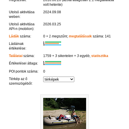
Regisztrált:
2010.06.20 (azóta átlagosan 2.1 megtalálása
volt hetente)
Utolsó aktivitása
2024.09.08
weben:
Utolsó aktivitása
2026.03.25
API-n (mobilon):
Ládák
száma:
0
+ 1 megszűnt
,
megtalálásaik
száma: 141
K
Ládáinak
R
W
értékelése:
Találatai
száma:
1759
+ 3 sikertelen
+ 3 egyéb
,
statisztika
K
Értékelései átlaga:
R
W
POI pontok száma:
0
Térkép az ő
szemszögéből: