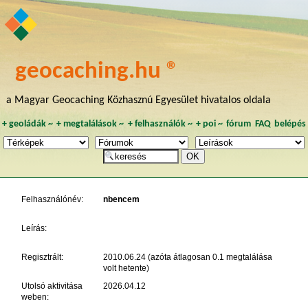
geocaching.hu ®
a Magyar Geocaching Közhasznú Egyesület hivatalos oldala
+
geoládák
~
+
megtalálások
~
+
felhasználók
~
+
poi
~
fórum
FAQ
belépés
Felhasználónév:
nbencem
Leírás:
Regisztrált:
2010.06.24 (azóta átlagosan 0.1 megtalálása
volt hetente)
Utolsó aktivitása
2026.04.12
weben: