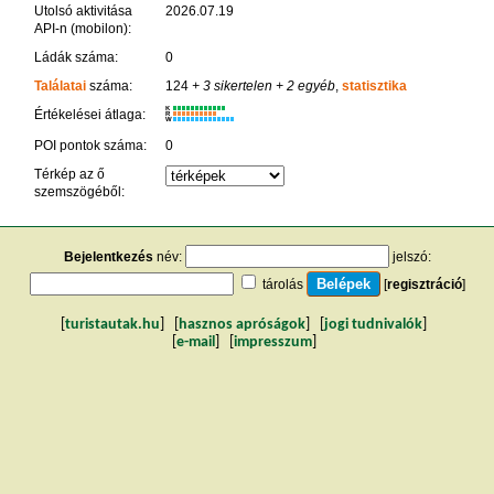
Utolsó aktivitása
2026.07.19
API-n (mobilon):
Ládák száma:
0
Találatai
száma:
124
+ 3 sikertelen
+ 2 egyéb
,
statisztika
K
Értékelései átlaga:
R
W
POI pontok száma:
0
Térkép az ő
szemszögéből:
Bejelentkezés
név:
jelszó:
tárolás
[
regisztráció
]
[
turistautak.hu
] [
hasznos apróságok
] [
jogi tudnivalók
]
[
e-mail
] [
impresszum
]