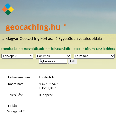
geocaching.hu ®
a Magyar Geocaching Közhasznú Egyesület hivatalos oldala
+
geoládák
~
+
megtalálások
~
+
felhasználók
~
+
poi
~
fórum
FAQ
belépés
Felhasználónév:
Lordenfolc
Koordináta:
N 47° 32,546'
E 19° 1,886'
Település:
Budapest
Leírás:
Mi vagyunk?