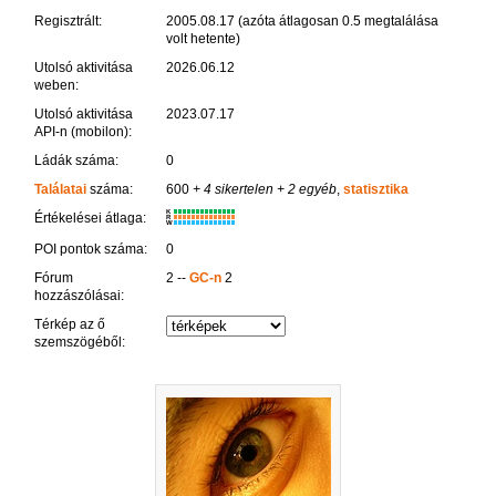
Regisztrált:
2005.08.17 (azóta átlagosan 0.5 megtalálása
volt hetente)
Utolsó aktivitása
2026.06.12
weben:
Utolsó aktivitása
2023.07.17
API-n (mobilon):
Ládák száma:
0
Találatai
száma:
600
+ 4 sikertelen
+ 2 egyéb
,
statisztika
K
Értékelései átlaga:
R
W
POI pontok száma:
0
Fórum
2 --
GC-n
2
hozzászólásai:
Térkép az ő
szemszögéből: