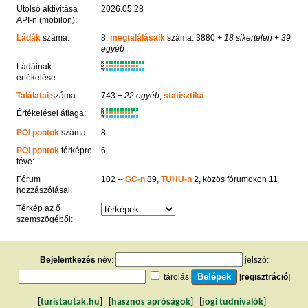
Utolsó aktivitása
2026.05.28
API-n (mobilon):
Ládák
száma:
8,
megtalálásaik
száma: 3880
+ 18 sikertelen
+ 39
egyéb
K
Ládáinak
R
W
értékelése:
Találatai
száma:
743
+ 22 egyéb
,
statisztika
K
Értékelései átlaga:
R
W
POI pontok
száma:
8
POI pontok
térképre
6
téve:
Fórum
102 --
GC-n
89,
TUHU-n
2, közös fórumokon 11
hozzászólásai:
Térkép az ő
szemszögéből:
Bejelentkezés
név:
jelszó:
tárolás
[
regisztráció
]
[
turistautak.hu
] [
hasznos apróságok
] [
jogi tudnivalók
]