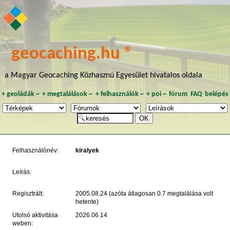
geocaching.hu ®
a Magyar Geocaching Közhasznú Egyesület hivatalos oldala
+
geoládák
~
+
megtalálások
~
+
felhasználók
~
+
poi
~
fórum
FAQ
belépés
Felhasználónév:
kiralyek
Leírás:
Regisztrált:
2005.08.24 (azóta átlagosan 0.7 megtalálása volt
hetente)
Utolsó aktivitása
2026.06.14
weben: