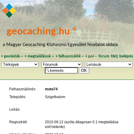
geocaching.hu ®
a Magyar Geocaching Közhasznú Egyesület hivatalos oldala
+
geoládák
~
+
megtalálások
~
+
felhasználók
~
+
poi
~
fórum
FAQ
belépés
Felhasználónév:
moto74
Település:
Szigethalom
Leírás:
Regisztrált:
2010.09.12 (azóta átlagosan 0.1 megtalálása
volt hetente)