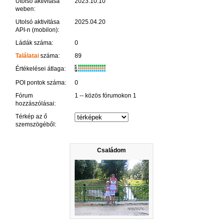
Utolsó aktivitása
2023.10.10
weben:
Utolsó aktivitása
2025.04.20
API-n (mobilon):
Ládák száma:
0
Találatai
száma:
89
K
Értékelései átlaga:
R
W
POI pontok száma:
0
Fórum
1 -- közös fórumokon 1
hozzászólásai:
Térkép az ő
szemszögéből:
Családom