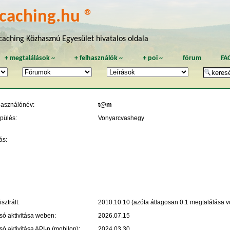
caching.hu ®
aching Közhasznú Egyesület hivatalos oldala
+
megtalálások
~
+
felhasználók
~
+
poi
~
fórum
FA
használónév:
t@m
pülés:
Vonyarcvashegy
ás:
sztrált:
2010.10.10 (azóta átlagosan 0.1 megtalálása vo
só aktivitása weben:
2026.07.15
só aktivitása API-n (mobilon):
2024.03.30