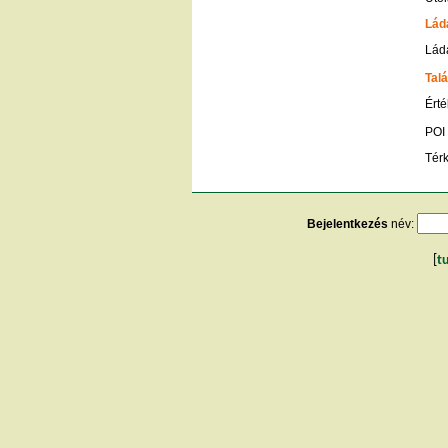
Lád
Ládá
Talá
Érté
POI
Tér
Bejelentkezés
név:
[
t