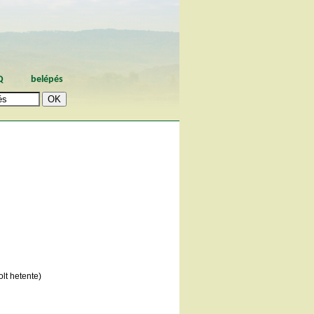
Q
belépés
lt hetente)