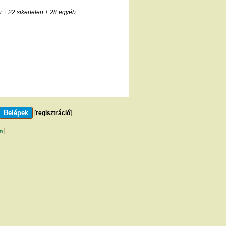
i
+ 22 sikertelen
+ 28 egyéb
[
regisztráció
]
m
]