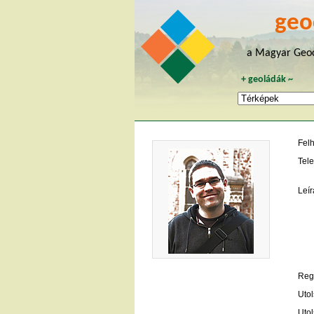
geo
a Magyar Geoc
+
geoládák
~
Fel
Tele
Leír
Regi
Utol
Utol