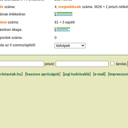
ák
száma:
4,
megtalálásaik
száma: 3626
+ 1 jelszó nélkül
K
inak értékelése:
R
W
latai
száma:
81
+ 5 egyéb
K
kelései átlaga:
R
W
 pontok száma:
0
kép az ő szemszögéből:
jelszó:
tárolás
uristautak.hu
] [
hasznos apróságok
] [
jogi tudnivalók
] [
e-mail
] [
impresszu