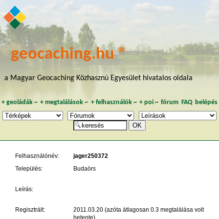
geocaching.hu ®
a Magyar Geocaching Közhasznú Egyesület hivatalos oldala
+
geoládák
~
+
megtalálások
~
+
felhasználók
~
+
poi
~
fórum
FAQ
belépés
Felhasználónév:
jager250372
Település:
Budaörs
Leírás:
Regisztrált:
2011.03.20 (azóta átlagosan 0.3 megtalálása volt
hetente)