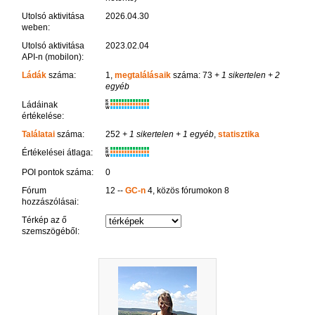
Utolsó aktivitása
2026.04.30
weben:
Utolsó aktivitása
2023.02.04
API-n (mobilon):
Ládák
száma:
1,
megtalálásaik
száma: 73
+ 1 sikertelen
+ 2
egyéb
K
Ládáinak
R
W
értékelése:
Találatai
száma:
252
+ 1 sikertelen
+ 1 egyéb
,
statisztika
K
Értékelései átlaga:
R
W
POI pontok száma:
0
Fórum
12 --
GC-n
4, közös fórumokon 8
hozzászólásai:
Térkép az ő
szemszögéből: