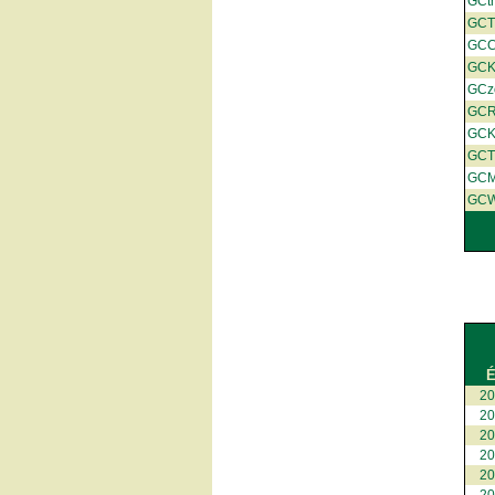
GCt
GCT
GCC
GC
GCz
GC
GCK
GCT
GC
GC
É
2
2
2
2
2