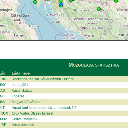
Mozgóláda statisztika
Kód
Láda neve
DDK2
Rockenbauer Pál Dél-dunántúli Kéktúra
001
mobil_001
KAS
Kastélykutató
TO
Tóbarát
MVV
Magyar Várvándor
KT
Árpád-kori templomromok, templomok 5.0
CRUX
Crux Viator, Útszéli kereszt
002
Kedvelt helyeink
IRE
Híres emberek