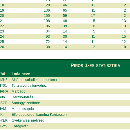
017
75
22
11
1
018
120
46
11
2
019
136
65
11
2
020
155
59
17
2
021
108
48
5
13
022
106
39
10
13
023
34
14
5
4
024
93
30
11
15
025
72
14
11
12
026
38
14
2
10
Piros 1-es statisztika
Kód
Láda neve
AMK3
Alsómocsoládi körpanoráma
T01
Túra a vörös fenyőhöz
MARA
Márcadó
efo
Derzsó-forrás
SZT
Somogyszentimre
MAM
Mamutcsapda
EK
Elfeledett erdei kápolna Kajdacson
GYEK
Gyékényesi mélység
KGYV
Kórógyvár