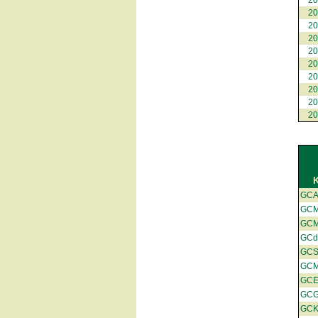
2
2
2
2
2
2
2
2
2
2
GC
GCM
GC
GCd
GCS
GC
GC
GC
GC