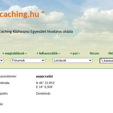
caching.hu ®
aching Közhasznú Egyesület hivatalos oldala
+
megtalálások
~
+
felhasználók
~
+
poi
~
fórum
FA
használónév:
pappcsalád
rdináta:
N 46° 22,953'
E 18° 9,309'
pülés:
Dombóvár
ás: