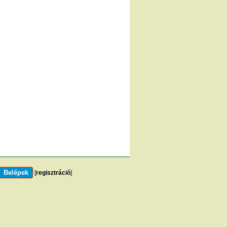
[
regisztráció
]
m
]