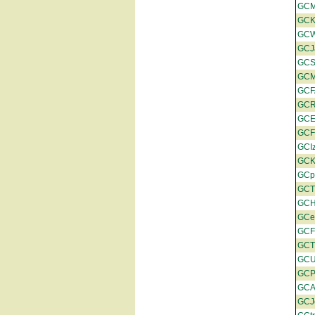
GC
GCK
GCW
GCJ
GCS
GC
GCF
GC
GC
GCF
GCIz
GC
GCp
GCT
GC
GCe
GCF
GC
GCU
GC
GC
GCJ