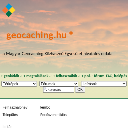
geocaching.hu ®
a Magyar Geocaching Közhasznú Egyesület hivatalos oldala
+
geoládák
~
+
megtalálások
~
+
felhasználók
~
+
poi
~
fórum
FAQ
belépés
Felhasználónév:
lembo
Település:
Fertőszentmiklós
Leírás: