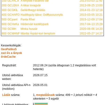
100
GCFACA
A fonyódi Fácános vár
2013-03-03 11:50
200
GCLEKA
A lékai lovagvár
2013-08-25 13:00
300
GCGKIL
Gellérthegyi-kilátás
2014-01-23 12:18
400
GCHAFO
Hadifogoly tábor, Ostffyasszonyfa
2015-03-05 10:21
500
GCpant
Panta Rhei
2015-12-09 17:04
600
GCHeKa
Hédervári kastélypark
2017-04-13 15:29
700
GCMH
Miska huszár
2020-06-06 14:20
800
GCMANF
Mánfai Árpád-kori templom
2022-05-27 14:27
Kesserkollégák:
GeoPatikuS
zazi és a lányok
érdeCache
Regisztrált:
2012.06.24 (azóta átlagosan 1.2 megtalálása volt
hetente)
Utolsó aktivitása
2026.07.15
weben:
Utolsó aktivitása API-n
2026.05.01
(mobilon):
Ládák
száma:
1,
megtalálásaik
száma: 499
+ 1 jelszó nélküli
+ 4
sikertelen
+ 5 egyéb
K
Ládáinak értékelése:
R