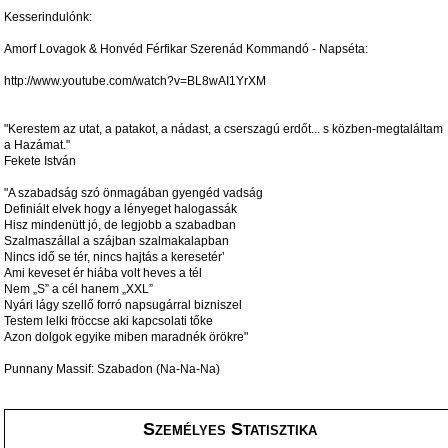
Kesserindulónk:
Amorf Lovagok & Honvéd Férfikar Szerenád Kommandó - Napséta:
http://www.youtube.com/watch?v=BL8wAI1YrXM
"Kerestem az utat, a patakot, a nádast, a cserszagú erdőt... s közben-megtaláltam
a Hazámat."
Fekete István
"A szabadság szó önmagában gyengéd vadság
Definiált elvek hogy a lényeget halogassák
Hisz mindenütt jó, de legjobb a szabadban
Szalmaszállal a szájban szalmakalapban
Nincs idő se tér, nincs hajtás a keresetér’
Ami keveset ér hiába volt heves a tél
Nem „S” a cél hanem „XXL”
Nyári lágy szellő forró napsugárral bizniszel
Testem lelki fröccse aki kapcsolati tőke
Azon dolgok egyike miben maradnék örökre"
Punnany Massif: Szabadon (Na-Na-Na)
Személyes Statisztika