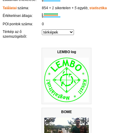
W
Találatai
száma:
854
+ 1 sikertelen
+ 5 egyéb
,
statisztika
K
Értékelései átlaga:
R
W
POI pontok száma:
0
Térkép az ő
szemszögéből:
LEMBO log
BOME