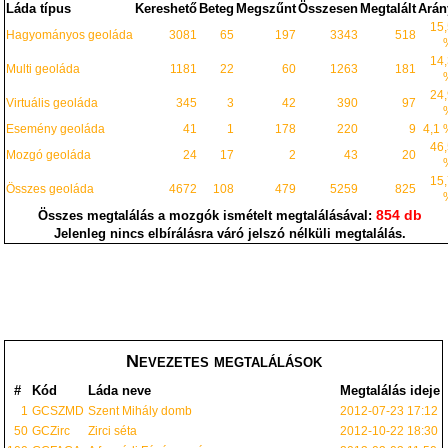
Láda típus
Kereshető
Beteg
Megszűnt
Összesen
Megtalált
Arán
15
Hagyományos geoláda
3081
65
197
3343
518
14
Multi geoláda
1181
22
60
1263
181
24
Virtuális geoláda
345
3
42
390
97
Esemény geoláda
41
1
178
220
9
4,1
46
Mozgó geoláda
24
17
2
43
20
15
Összes geoláda
4672
108
479
5259
825
854 db
Összes megtalálás a mozgók ismételt megtalálásával:
Jelenleg nincs elbírálásra váró jelszó nélküli megtalálás.
Nevezetes megtalálások
#
Kód
Láda neve
Megtalálás ideje
1
GCSZMD
Szent Mihály domb
2012-07-23 17:12
50
GCZirc
Zirci séta
2012-10-22 18:30