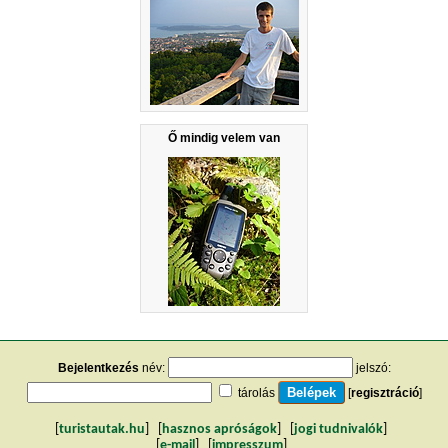
Ő mindig velem van
Bejelentkezés
név:
jelszó:
tárolás
[
regisztráció
]
[
turistautak.hu
] [
hasznos apróságok
] [
jogi tudnivalók
]
[
e-mail
] [
impresszum
]