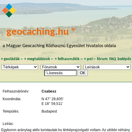
geocaching.hu ®
a Magyar Geocaching Közhasznú Egyesület hivatalos oldala
+
geoládák
~
+
megtalálások
~
+
felhasználók
~
+
poi
~
fórum
FAQ
belépés
Felhasználónév:
Csabesz
Koordináta:
N 47° 28,605'
E 18° 59,511'
Település:
Budapest
Leírás:
Egykoron aránylag aktív turistautak.hu térképrajzolgató voltam. Az utóbbi néhány