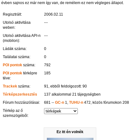
évben sajnos ez már nem így van, de remélem ez nem végleges állapot.
Regisztrált:
2006.02.11
Utolsó aktivitása
---
weben:
Utolsó aktivitása API-n
---
(mobilon):
Ládák száma:
0
Találatai száma:
0
POI pontok
száma:
792
POI pontok
térképre
185
téve:
Trackek
száma:
91, ebből feldolgozott: 90
Térképszerkesztés
137 alkalommal 21 tájegységben
Fórum hozzászólásai:
681 --
GC-n
1,
TUHU-n
472, közös fórumokon 208
Térkép az ő
szemszögéből:
Ez itt én volnék