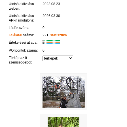
Utolsó aktivitása
2023.08.23
weben:
Utolsó aktivitása
2026.03.30
API-n (mobilon):
Ládák száma:
0
Találatai
száma:
221,
statisztika
K
Értékelései átlaga:
R
W
POI pontok száma:
0
Térkép az ő
szemszögéből: