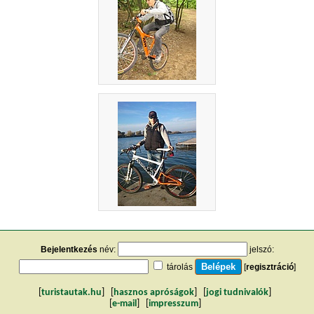
Bejelentkezés
név:
jelszó:
tárolás
[
regisztráció
]
[
turistautak.hu
] [
hasznos apróságok
] [
jogi tudnivalók
]
[
e-mail
] [
impresszum
]