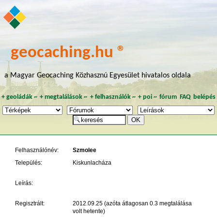
geocaching.hu ®
a Magyar Geocaching Közhasznú Egyesület hivatalos oldala
+
geoládák
~
+
megtalálások
~
+
felhasználók
~
+
poi
~
fórum
FAQ
belépés
Felhasználónév:
Szmolee
Település:
Kiskunlacháza
Leírás:
Regisztrált:
2012.09.25 (azóta átlagosan 0.3 megtalálása
volt hetente)