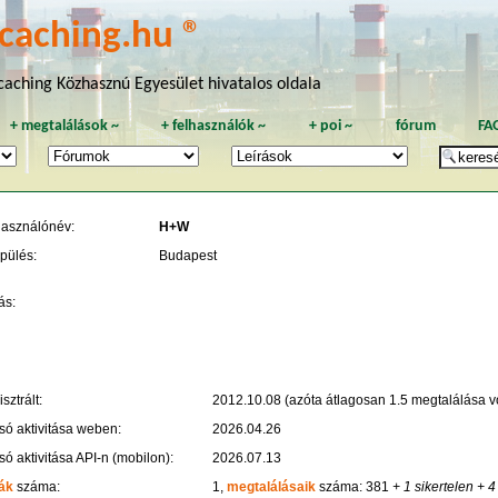
caching.hu ®
aching Közhasznú Egyesület hivatalos oldala
+
megtalálások
~
+
felhasználók
~
+
poi
~
fórum
FA
használónév:
H+W
pülés:
Budapest
ás:
sztrált:
2012.10.08 (azóta átlagosan 1.5 megtalálása vo
só aktivitása weben:
2026.04.26
só aktivitása API-n (mobilon):
2026.07.13
ák
száma:
1,
megtalálásaik
száma: 381
+ 1 sikertelen
+ 4