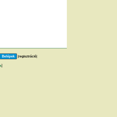
[
regisztráció
]
m
]