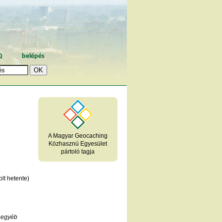
Q
belépés
A Magyar Geocaching
Közhasznú Egyesület
pártoló tagja
lt hetente)
 egyéb