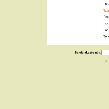
Ládá
Talá
Érté
POI
Fór
Tér
Bejelentkezés
név:
[
t