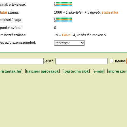
K
inak értékelése:
R
W
latai
száma:
1066
+ 1 sikertelen
+ 5 egyéb
,
statisztika
K
kelései átlaga:
R
W
 pontok száma:
0
um hozzászólásai:
19 --
GC-n
14, közös fórumokon 5
kép az ő szemszögéből:
jelszó:
tárolás
uristautak.hu
] [
hasznos apróságok
] [
jogi tudnivalók
] [
e-mail
] [
impresszu