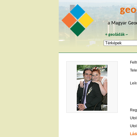
geo
a Magyar Geoc
+
geoládák
~
Fel
Tele
Leír
Regi
Utol
Utol
Lád