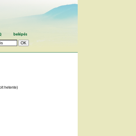
Q
belépés
lt hetente)