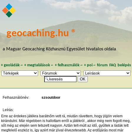
geocaching.hu ®
a Magyar Geocaching Közhasznú Egyesület hivatalos oldala
+
geoládák
~
+
megtalálások
~
+
felhasználók
~
+
poi
~
fórum
FAQ
belépés
Felhasználónév:
szsoutdoor
Leírás:
Erre az érdekes játékra barátnőm vett rá, miután rávettem, hogy jöjjön velem
kirándulni. Már régebben is hallottam erről a játékról , akkor még nem fogott meg,
sőt még az elején sem tetszett nagyon. Aztán telt-múlt az idő, gyűltek a ládák lett
megfelelő eszköz is, így azért már jóval élvezetesebb. Az erdőjárás most már