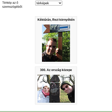
Térkép az ő
szemszögéből:
Kéktúrán, Rezi környékén
300. Az ország közepe