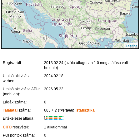
Leaflet
Regisztrált:
2013.02.24 (azóta átlagosan 1.0 megtalálása volt
hetente)
Utolsó aktivitása
2024.02.18
weben:
Utolsó aktivitása API-n
2026.05.23
(mobilon):
Ládák száma:
0
Találatai
száma:
683
+ 2 sikertelen
,
statisztika
K
Értékelései átlaga:
R
W
CITO
részvétel:
1 alkalommal
POI pontok száma:
0