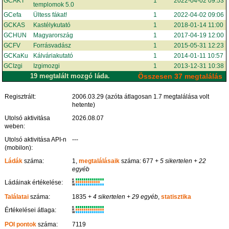
GCAKT
1
2022-04-02 09:53
templomok 5.0
GCefa
Ültess fákat!
1
2022-04-02 09:06
GCKAS
Kastélykutató
1
2018-01-14 11:00
GCHUN
Magyarország
1
2017-04-19 12:00
GCFV
Forrásvadász
1
2015-05-31 12:23
GCKaKu
Kálváriakutató
1
2014-01-11 10:57
GCIzgi
Izgimozgi
1
2013-12-31 10:38
19 megtalált mozgó láda.
Összesen 37 megtalálás
Regisztrált:
2006.03.29 (azóta átlagosan 1.7 megtalálása volt
hetente)
Utolsó aktivitása
2026.08.07
weben:
Utolsó aktivitása API-n
---
(mobilon):
Ládák
száma:
1,
megtalálásaik
száma: 677
+ 5 sikertelen
+ 22
egyéb
K
Ládáinak értékelése:
R
W
Találatai
száma:
1835
+ 4 sikertelen
+ 29 egyéb
,
statisztika
K
Értékelései átlaga:
R
W
POI pontok
száma:
7119