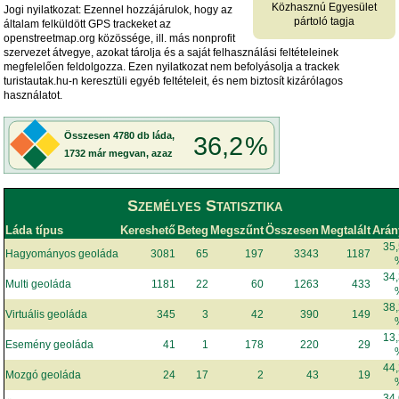
Közhasznú Egyesület
Jogi nyilatkozat: Ezennel hozzájárulok, hogy az
pártoló tagja
általam felküldött GPS trackeket az
openstreetmap.org közössége, ill. más nonprofit
szervezet átvegye, azokat tárolja és a saját felhasználási feltételeinek
megfelelően feldolgozza. Ezen nyilatkozat nem befolyásolja a trackek
turistautak.hu-n keresztüli egyéb feltételeit, és nem biztosít kizárólagos
használatot.
Személyes Statisztika
Láda típus
Kereshető
Beteg
Megszűnt
Összesen
Megtalált
Arán
35
Hagyományos geoláda
3081
65
197
3343
1187
34
Multi geoláda
1181
22
60
1263
433
38
Virtuális geoláda
345
3
42
390
149
13
Esemény geoláda
41
1
178
220
29
44
Mozgó geoláda
24
17
2
43
19
34