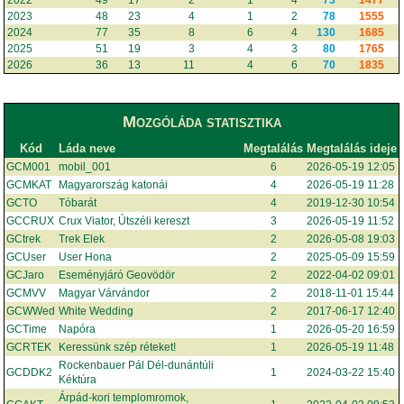
2023
48
23
4
1
2
78
1555
2024
77
35
8
6
4
130
1685
2025
51
19
3
4
3
80
1765
2026
36
13
11
4
6
70
1835
Mozgóláda statisztika
Kód
Láda neve
Megtalálás
Megtalálás ideje
GCM001
mobil_001
6
2026-05-19 12:05
GCMKAT
Magyarország katonái
4
2026-05-19 11:28
GCTO
Tóbarát
4
2019-12-30 10:54
GCCRUX
Crux Viator, Útszéli kereszt
3
2026-05-19 11:52
GCtrek
Trek Elek
2
2026-05-08 19:03
GCUser
User Hona
2
2025-05-09 15:59
GCJaro
Eseményjáró Geovödör
2
2022-04-02 09:01
GCMVV
Magyar Várvándor
2
2018-11-01 15:44
GCWWed
White Wedding
2
2017-06-17 12:40
GCTime
Napóra
1
2026-05-20 16:59
GCRTEK
Keressünk szép réteket!
1
2026-05-19 11:48
Rockenbauer Pál Dél-dunántúli
GCDDK2
1
2024-03-22 15:40
Kéktúra
Árpád-kori templomromok,