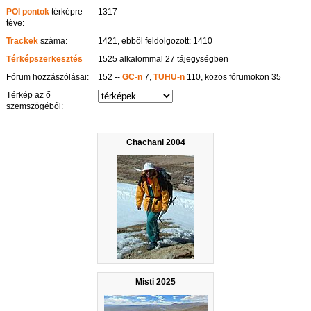
POI pontok
térképre
1317
téve:
Trackek
száma:
1421, ebből feldolgozott: 1410
Térképszerkesztés
1525 alkalommal 27 tájegységben
Fórum hozzászólásai:
152 --
GC-n
7,
TUHU-n
110, közös fórumokon 35
Térkép az ő
szemszögéből:
Chachani 2004
Misti 2025