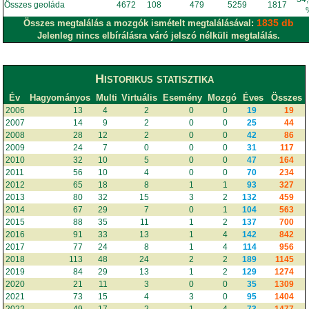
Összes geoláda
4672
108
479
5259
1817
1835 db
Összes megtalálás a mozgók ismételt megtalálásával:
Jelenleg nincs elbírálásra váró jelszó nélküli megtalálás.
Historikus statisztika
Év
Hagyományos
Multi
Virtuális
Esemény
Mozgó
Éves
Összes
2006
13
4
2
0
0
19
19
2007
14
9
2
0
0
25
44
2008
28
12
2
0
0
42
86
2009
24
7
0
0
0
31
117
2010
32
10
5
0
0
47
164
2011
56
10
4
0
0
70
234
2012
65
18
8
1
1
93
327
2013
80
32
15
3
2
132
459
2014
67
29
7
0
1
104
563
2015
88
35
11
1
2
137
700
2016
91
33
13
1
4
142
842
2017
77
24
8
1
4
114
956
2018
113
48
24
2
2
189
1145
2019
84
29
13
1
2
129
1274
2020
21
11
3
0
0
35
1309
2021
73
15
4
3
0
95
1404
2022
49
17
2
1
4
73
1477