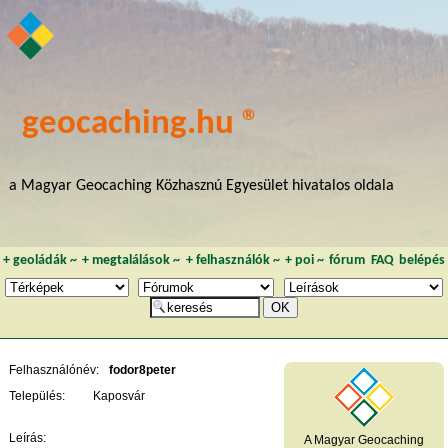
geocaching.hu ®
a Magyar Geocaching Közhasznú Egyesület hivatalos oldala
+
geoládák
~
+
megtalálások
~
+
felhasználók
~
+
poi
~
fórum
FAQ
belépés
Felhasználónév:
fodor8peter
Település:
Kaposvár
Leírás:
A Magyar Geocaching