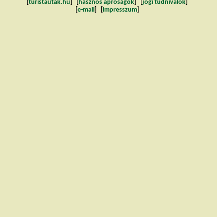
[
turistautak.hu
] [
hasznos apróságok
] [
jogi tudnivalók
]
[
e-mail
] [
impresszum
]