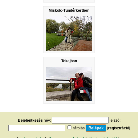
Miskolc-Tündérkertben
Tokajban
Bejelentkezés
név:
jelszó:
tárolás
[
regisztráció
]