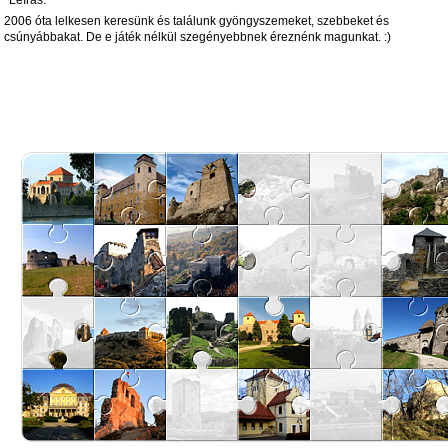
2006 óta lelkesen keresünk és találunk gyöngyszemeket, szebbeket és
csúnyábbakat. De e játék nélkül szegényebbnek éreznénk magunkat. :)