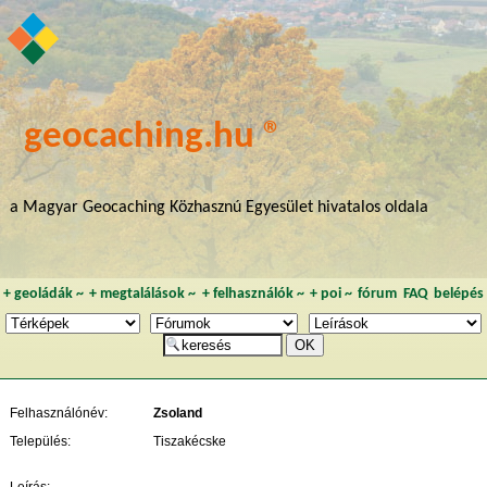
geocaching.hu ®
a Magyar Geocaching Közhasznú Egyesület hivatalos oldala
+
geoládák
~
+
megtalálások
~
+
felhasználók
~
+
poi
~
fórum
FAQ
belépés
Felhasználónév:
Zsoland
Település:
Tiszakécske
Leírás: