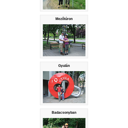
Mezőtúron
Gyulán
Badacsonyban