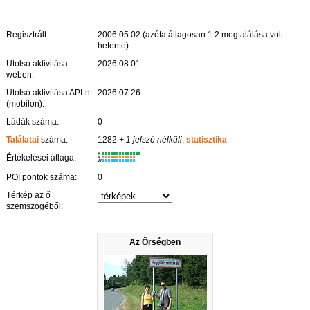
Regisztrált:
2006.05.02 (azóta átlagosan 1.2 megtalálása volt
hetente)
Utolsó aktivitása
2026.08.01
weben:
Utolsó aktivitása API-n
2026.07.26
(mobilon):
Ládák száma:
0
Találatai
száma:
1282
+ 1 jelszó nélküli
,
statisztika
K
Értékelései átlaga:
R
W
POI pontok száma:
0
Térkép az ő
szemszögéből:
Az Őrségben