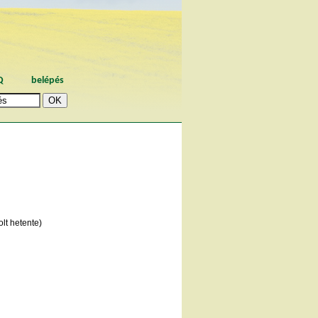
Q
belépés
lt hetente)