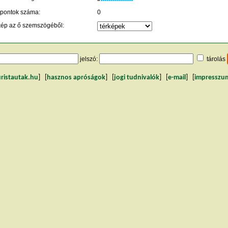
 pontok száma:
0
kép az ő szemszögéből:
jelszó:
tárolás
uristautak.hu
] [
hasznos apróságok
] [
jogi tudnivalók
] [
e-mail
] [
impresszu