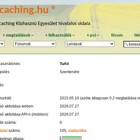
caching.hu ®
aching Közhasznú Egyesület hivatalos oldala
+
megtalálások
~
+
felhasználók
~
+
poi
~
fórum
FA
használónév:
TuAti
pülés:
Szentendre
ás:
sztrált:
2015.05.10 (azóta átlagosan 0.2 megtalálása vo
só aktivitása weben:
2026.07.27
só aktivitása API-n (mobilon):
2026.07.27
ák száma:
0
latai
száma:
105,
statisztika
K
kelései átlaga:
R
W