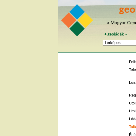
geo
a Magyar Geoc
+
geoládák
~
Fel
Tele
Leír
Regi
Utol
Utol
Lád
Talá
Érté