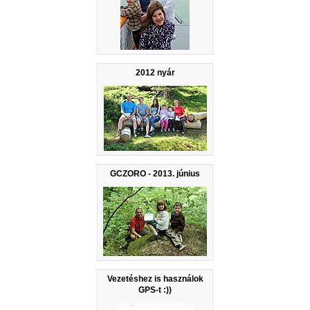
2012 nyár
GCZORO - 2013. június
Vezetéshez is használok
GPS-t :))