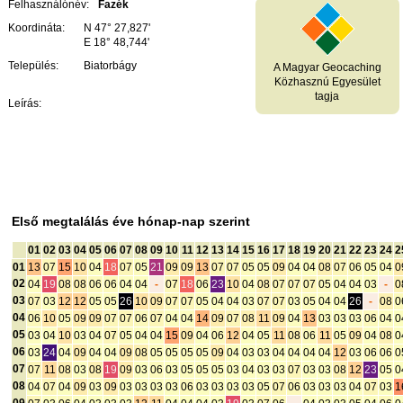
Felhasználónév:
Fazék
Koordináta:
N 47° 27,827'
E 18° 48,744'
Település:
Biatorbágy
A Magyar Geocaching
Közhasznú Egyesület
tagja
Leírás:
Első megtalálás éve hónap-nap szerint
01
02
03
04
05
06
07
08
09
10
11
12
13
14
15
16
17
18
19
20
21
22
23
24
2
01
13
07
15
10
04
18
07
05
21
09
09
13
07
07
05
05
09
04
04
08
07
06
05
04
0
02
04
19
08
08
06
06
04
04
-
07
18
06
23
10
04
08
07
07
07
05
04
04
03
-
0
03
07
03
12
12
05
05
26
10
09
07
07
05
04
04
03
07
07
03
05
04
04
26
-
08
0
04
06
10
05
09
09
07
07
06
07
04
04
14
09
07
08
11
09
04
13
03
03
03
06
04
0
05
03
04
10
03
04
07
05
04
04
15
09
04
06
12
04
05
11
08
06
11
05
09
04
08
0
06
03
24
04
09
04
04
09
08
05
05
05
05
09
04
03
03
04
04
04
04
12
03
06
06
0
07
07
11
08
03
08
19
09
03
06
03
05
05
05
03
04
03
03
07
03
03
08
12
23
05
0
08
04
07
04
09
03
09
03
03
03
03
06
03
03
03
03
05
07
06
03
03
03
04
07
03
1
09