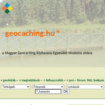
geocaching.hu ®
a Magyar Geocaching Közhasznú Egyesület hivatalos oldala
+
geoládák
~
+
megtalálások
~
+
felhasználók
~
+
poi
~
fórum
FAQ
belépés