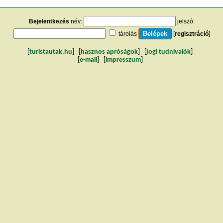
Bejelentkezés
név:
jelszó:
tárolás
[
regisztráció
]
[
turistautak.hu
] [
hasznos apróságok
] [
jogi tudnivalók
]
[
e-mail
] [
impresszum
]