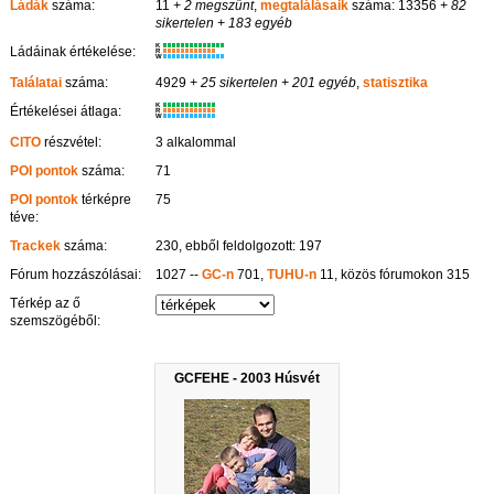
Ládák
száma:
11
+ 2 megszűnt
,
megtalálásaik
száma: 13356
+ 82
sikertelen
+ 183 egyéb
K
Ládáinak értékelése:
R
W
Találatai
száma:
4929
+ 25 sikertelen
+ 201 egyéb
,
statisztika
K
Értékelései átlaga:
R
W
CITO
részvétel:
3 alkalommal
POI pontok
száma:
71
POI pontok
térképre
75
téve:
Trackek
száma:
230, ebből feldolgozott: 197
Fórum hozzászólásai:
1027 --
GC-n
701,
TUHU-n
11, közös fórumokon 315
Térkép az ő
szemszögéből:
GCFEHE - 2003 Húsvét