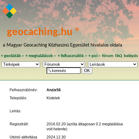
geocaching.hu ®
a Magyar Geocaching Közhasznú Egyesület hivatalos oldala
+
geoládák
~
+
megtalálások
~
+
felhasználók
~
+
poi
~
fórum
FAQ
belépés
Felhasználónév:
Anzix56
Település:
Kistelek
Leírás:
Regisztrált:
2016.02.20 (azóta átlagosan 0.2 megtalálása
volt hetente)
Utolsó aktivitása
2024.12.30