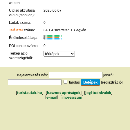
weben:
Utolsó aktivitása
2025.06.07
API-n (mobilon):
Ládák száma:
0
Találatai
száma:
84
+ 4 sikertelen
+ 1 egyéb
K
Értékelései átlaga:
R
W
POI pontok száma:
0
Térkép az ő
szemszögéből:
Bejelentkezés
név:
jelszó:
tárolás
[
regisztráció
]
[
turistautak.hu
] [
hasznos apróságok
] [
jogi tudnivalók
]
[
e-mail
] [
impresszum
]