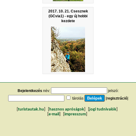
2017. 10. 21. Csesznek
(GCvia1) - egy új hobbi
kezdete
Bejelentkezés
név:
jelszó:
tárolás
[
regisztráció
]
[
turistautak.hu
] [
hasznos apróságok
] [
jogi tudnivalók
]
[
e-mail
] [
impresszum
]