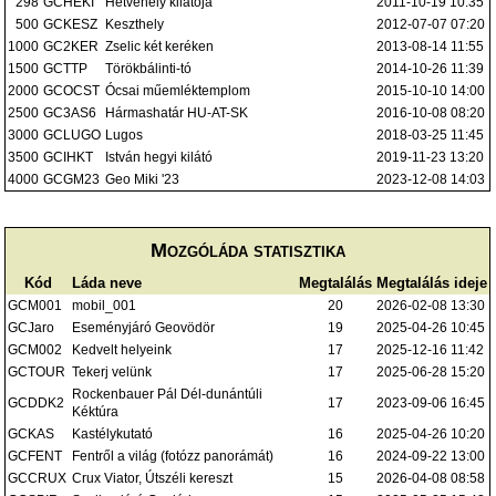
298
GCHEKI
Hetvehely kilátója
2011-10-19 10:35
500
GCKESZ
Keszthely
2012-07-07 07:20
1000
GC2KER
Zselic két keréken
2013-08-14 11:55
1500
GCTTP
Törökbálinti-tó
2014-10-26 11:39
2000
GCOCST
Ócsai műemléktemplom
2015-10-10 14:00
2500
GC3AS6
Hármashatár HU-AT-SK
2016-10-08 08:20
3000
GCLUGO
Lugos
2018-03-25 11:45
3500
GCIHKT
István hegyi kilátó
2019-11-23 13:20
4000
GCGM23
Geo Miki '23
2023-12-08 14:03
Mozgóláda statisztika
Kód
Láda neve
Megtalálás
Megtalálás ideje
GCM001
mobil_001
20
2026-02-08 13:30
GCJaro
Eseményjáró Geovödör
19
2025-04-26 10:45
GCM002
Kedvelt helyeink
17
2025-12-16 11:42
GCTOUR
Tekerj velünk
17
2025-06-28 15:20
Rockenbauer Pál Dél-dunántúli
GCDDK2
17
2023-09-06 16:45
Kéktúra
GCKAS
Kastélykutató
16
2025-04-26 10:20
GCFENT
Fentről a világ (fotózz panorámát)
16
2024-09-22 13:00
GCCRUX
Crux Viator, Útszéli kereszt
15
2026-04-08 08:58