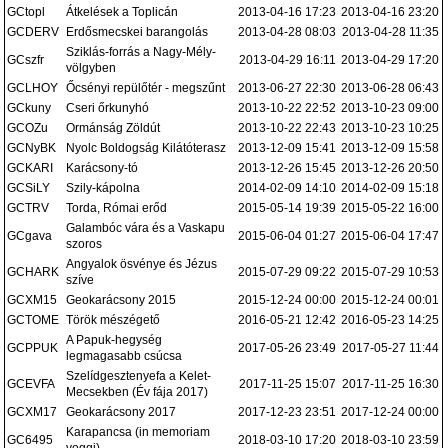
GCtopl
Átkelések a Toplicán
2013-04-16 17:23
2013-04-16 23:20
GCDERV
Erdősmecskei barangolás
2013-04-28 08:03
2013-04-28 11:35
Sziklás-forrás a Nagy-Mély-
GCszfr
2013-04-29 16:11
2013-04-29 17:20
völgyben
GCLHOY
Őcsényi repülőtér - megszűnt
2013-06-27 22:30
2013-06-28 06:43
GCkuny
Cseri őrkunyhó
2013-10-22 22:52
2013-10-23 09:00
GCOZu
Ormánság Zöldút
2013-10-22 22:43
2013-10-23 10:25
GCNyBK
Nyolc Boldogság Kilátóterasz
2013-12-09 15:41
2013-12-09 15:58
GCKARI
Karácsony-tó
2013-12-26 15:45
2013-12-26 20:50
GCSiLY
Szily-kápolna
2014-02-09 14:10
2014-02-09 15:18
GCTRV
Torda, Római erőd
2015-05-14 19:39
2015-05-22 16:00
Galambóc vára és a Vaskapu
GCgava
2015-06-04 01:27
2015-06-04 17:47
szoros
Angyalok ösvénye és Jézus
GCHARK
2015-07-29 09:22
2015-07-29 10:53
szíve
GCXM15
Geokarácsony 2015
2015-12-24 00:00
2015-12-24 00:01
GCTOME
Török mészégető
2016-05-21 12:42
2016-05-23 14:25
A Papuk-hegység
GCPPUK
2017-05-26 23:49
2017-05-27 11:44
legmagasabb csúcsa
Szelídgesztenyefa a Kelet-
GCEVFA
2017-11-25 15:07
2017-11-25 16:30
Mecsekben (Év fája 2017)
GCXM17
Geokarácsony 2017
2017-12-23 23:51
2017-12-24 00:00
Karapancsa (in memoriam
GC6495
2018-03-10 17:20
2018-03-10 23:59
yoggi)