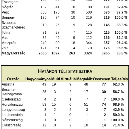
Esztergom
Nógrád
132
41
18
100
191
52.4 %
Pest
365
175
30
500
570
87.7 %
Somogy
135
74
10
219
219
100.0 %
Szabolcs-
110
26
9
128
145
88.3 %
Szatmár-Bereg
Tolna
81
27
7
115
115
100.0 %
Vas
85
42
9
112
136
82.4 %
Veszprém
249
90
18
344
357
96.4 %
Zala
121
51
4
170
176
96.6 %
Magyarország
2605
1097
263
3324
3965
83.8 %
Határon túli statisztika
Ország
Hagyományos
Multi
Virtuális
Megtalált
Összesen
Teljesítés
Ausztria
49
19
9
48
77
62.3 %
Bosznia-
25
3
2
17
30
56.7 %
Hercegovina
Csehország
4
2
1
7
7
100.0 %
Horvátország
53
15
6
51
74
68.9 %
Lengyelország
3
2
2
3
7
42.9 %
Liechtenstein
1
1
0
1
2
50.0 %
Németország
1
0
0
1
1
100.0 %
Olaszország
12
0
2
10
14
71.4 %