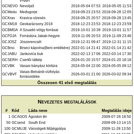
GCNEVO
Nevoljaš
2018-05-04 07:53
2018-05-05 11:53
GCMedu
Međugorje
2018-09-23 23:53
2018-09-28 12:05
GCKrav
Kravica-vízesés
2018-09-25 20:57
2018-09-28 13:45
GCXM18
Geokarácsony 2018
2018-12-23 23:53
2018-12-23 23:59
GCBMGA
A Szuadó-völgy forrásai
2019-10-01 10:39
2019-10-01 11:57
GCFOJA
Forrástúra Jakab-hegyre
2019-11-09 20:53
2019-11-09 23:46
GCJOSZ
Jószerencsét
2019-12-31 09:47
2019-12-31 11:15
GCBrsc
Brseci kápolna(Beni emlékére)
2022-01-14 21:41
2022-01-14 21:42
GCJABU
Jankovića buk
2022-02-13 17:06
2022-03-14 17:30
GCSERH
Csertői látkép
2024-01-20 15:57
2024-01-20 18:18
GCVBK
Vasasi bányász körtúra
2024-05-04 22:00
2024-05-05 09:12
Vasas-Belvárdi-vízfolyás
GCVBVF
2026-03-01 21:00
2026-03-02 09:34
forrásvidéke
Összesen 41 első megtalálás
Nevezetes megtalálások
#
Kód
Láda neve
Megtalálás ideje
1
GCAGOS
Ágoston tér
2009-07-26 18:50
50
GCsend
South End
2009-09-13 14:15
100
GCMUJE
Városligeti Műjégpálya
2009-11-28 13:50