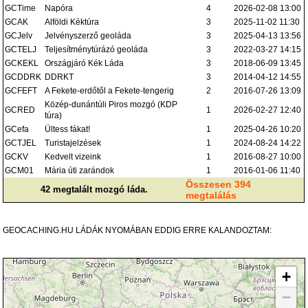
GCTime
Napóra
4
2026-02-08 13:00
GCAK
Alföldi Kéktúra
3
2025-11-02 11:30
GCJelv
Jelvényszerző geoláda
3
2025-04-13 13:56
GCTELJ
Teljesítménytúrázó geoláda
3
2022-03-27 14:15
GCKEKL
Országjáró Kék Láda
3
2018-06-09 13:45
GCDDRK
DDRKT
3
2014-04-12 14:55
GCFEFT
A Fekete-erdőtől a Fekete-tengerig
2
2016-07-26 13:09
Közép-dunántúli Piros mozgó (KDP
GCRED
1
2026-02-27 12:40
túra)
GCefa
Ültess fákat!
1
2025-04-26 10:20
GCTJEL
Turistajelzések
1
2024-08-24 14:22
GCKV
Kedvelt vizeink
1
2016-08-27 10:00
GCM01
Mária úti zarándok
1
2016-01-06 11:40
Összesen 394
42 megtalált mozgó láda.
megtalálás
GEOCACHING.HU LÁDÁK NYOMÁBAN EDDIG ERRE KALANDOZTAM:
+
−