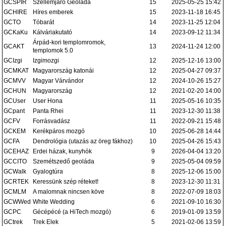
GCSPIR
Szellemjáró Geoláda
15
2025-05-25 15:42
GCHIRE
Híres emberek
15
2023-11-18 16:45
GCTO
Tóbarát
14
2023-11-25 12:04
GCKaKu
Kálváriakutató
14
2023-09-12 11:34
Árpád-kori templomromok,
GCAKT
13
2024-11-24 12:00
templomok 5.0
GCIzgi
Izgimozgi
12
2025-12-16 13:00
GCMKAT
Magyarország katonái
12
2025-04-27 09:37
GCMVV
Magyar Várvándor
12
2024-10-26 15:27
GCHUN
Magyarország
12
2021-02-20 14:00
GCUser
User Hona
11
2025-05-16 10:35
GCpant
Panta Rhei
11
2023-12-30 11:38
GCFV
Forrásvadász
11
2022-09-21 15:48
GCKEM
Kerékpáros mozgó
10
2025-06-28 14:44
GCFA
Dendrológia (utazás az öreg fákhoz)
10
2025-04-26 15:43
GCEHAZ
Erdei házak, kunyhók
9
2026-04-04 13:20
GCCITO
Szemétszedő geoláda
9
2025-05-04 09:59
GCWalk
Gyalogtúra
8
2025-12-06 15:00
GCRTEK
Keressünk szép réteket!
8
2023-12-30 11:31
GCMLM
A malomnak nincsen köve
8
2022-07-09 18:03
GCWWed
White Wedding
6
2021-09-10 16:30
GCPC
Gécépécé (a HiTech mozgó)
6
2019-01-09 13:59
GCtrek
Trek Elek
5
2021-02-06 13:59