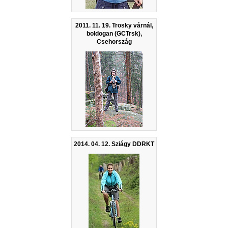
2011. 11. 19. Trosky várnál,
boldogan (GCTrsk),
Csehország
2014. 04. 12. Sziágy DDRKT