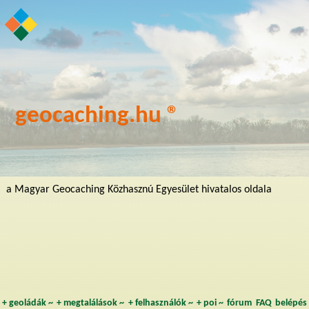
geocaching.hu ®
a Magyar Geocaching Közhasznú Egyesület hivatalos oldala
+
geoládák
~
+
megtalálások
~
+
felhasználók
~
+
poi
~
fórum
FAQ
belépés