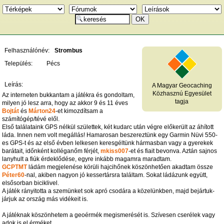
Felhasználónév:
Strombus
Település:
Pécs
Leírás:
A Magyar Geocaching
Közhasznú Egyesület
Az interneten bukkantam a játékra és gondoltam,
tagja
milyen jó lesz arra, hogy az akkor 9 és 11 éves
Bojtát
és
Márton24
-et kimozdítsam a
számítógép/tévé elől.
Első találataink GPS nélkül születtek, két kudarc után végre előkerült az áhított
láda. Innen nem volt megállás! Hamarosan beszereztünk egy Garmin Nüvi 550-
es GPS-t és az első évben lelkesen keresgéltünk hármasban vagy a gyerekek
barátait, időnként kolléganőm férjét,
mkiss007
-et és fiait bevonva. Aztán sajnos
lanyhult a fiúk érdeklődése, egyre inkább magamra maradtam.
GCPTMT
ládám megjelenése körüli hajcihőnek köszönhetően akadtam össze
Péter60
-nal, akiben nagyon jó kessertársra találtam. Sokat ládázunk együtt,
elsősorban biciklivel.
A játék rányitotta a szemünket sok apró csodára a közelünkben, majd bejártuk-
járjuk az ország más vidékeit is.
A játéknak köszönhetem a geoérmék megismerését is. Szívesen cserélek vagy
adok is el érméket.