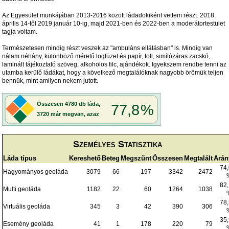
Az Egyesület munkájában 2013-2016 között ládadokiként vettem részt. 2018.
április 14-től 2019 január 10-ig, majd 2021-ben és 2022-ben a moderátortestület
tagja voltam.
Természetesen mindig részt veszek az "ambuláns ellátásban" is. Mindig van
nálam néhány, különböző méretű logfüzet és papír, toll, simítózáras zacskó,
laminált tájékoztató szöveg, alkoholos filc, ajándékok. Igyekszem rendbe tenni az
utamba kerülő ládákat, hogy a következő megtalálóknak nagyobb örömük teljen
bennük, mint amilyen nekem jutott.
Személyes Statisztika
Láda típus
Kereshető
Beteg
Megszűnt
Összesen
Megtalált
Arán
74
Hagyományos geoláda
3079
66
197
3342
2472
82
Multi geoláda
1182
22
60
1264
1038
78
Virtuális geoláda
345
3
42
390
306
35
Esemény geoláda
41
1
178
220
79