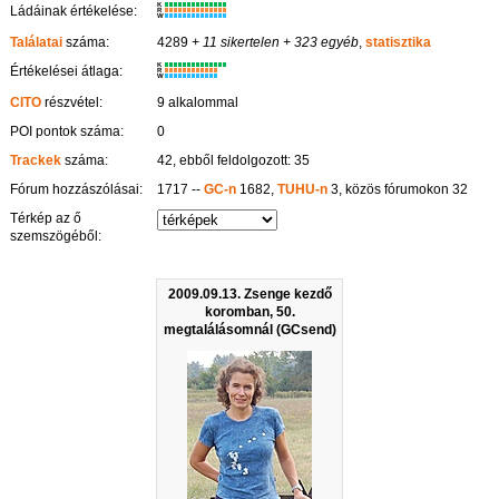
K
Ládáinak értékelése:
R
W
Találatai
száma:
4289
+ 11 sikertelen
+ 323 egyéb
,
statisztika
K
Értékelései átlaga:
R
W
CITO
részvétel:
9 alkalommal
POI pontok száma:
0
Trackek
száma:
42, ebből feldolgozott: 35
Fórum hozzászólásai:
1717 --
GC-n
1682,
TUHU-n
3, közös fórumokon 32
Térkép az ő
szemszögéből:
2009.09.13. Zsenge kezdő
koromban, 50.
megtalálásomnál (GCsend)