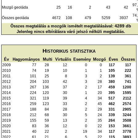
97
Mozgó geoláda
25
16
2
43
42
74
Összes geoláda
4672
108
479
5259
3937
4289 db
Összes megtalálás a mozgók ismételt megtalálásával:
Jelenleg nincs elbírálásra váró jelszó nélküli megtalálás.
Historikus statisztika
Év
Hagyományos
Multi
Virtuális
Esemény
Mozgó
Éves
Összes
2009
77
28
12
0
0
117
117
2010
74
19
10
1
1
105
222
2011
101
25
8
3
2
139
361
2012
204
103
42
3
28
380
741
2013
267
136
37
2
17
459
1200
2014
224
120
30
1
20
395
1595
2015
321
119
39
4
34
517
2112
2016
259
123
33
2
45
462
2574
2017
188
84
28
2
29
331
2905
2018
212
68
30
5
24
339
3244
2019
155
59
13
2
35
264
3508
2020
83
36
12
0
22
153
3661
2021
40
22
2
19
34
117
3778
2022
61
21
6
5
22
115
3893