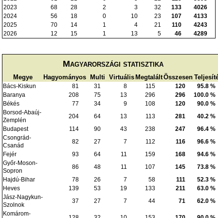
2023
68
28
2
3
32
133
4026
2024
56
18
0
10
23
107
4133
2025
70
14
1
4
21
110
4243
2026
12
15
1
13
5
46
4289
Magyarországi statisztika
Megye
Hagyományos
Multi
Virtuális
Megtalált
Összesen
Teljesít
Bács-Kiskun
81
31
8
115
120
95.8 %
Baranya
208
75
13
296
296
100.0 %
Békés
77
34
9
108
120
90.0 %
Borsod-Abaúj-
204
64
13
113
281
40.2 %
Zemplén
Budapest
114
90
43
238
247
96.4 %
Csongrád-
82
27
7
112
116
96.6 %
Csanád
Fejér
93
64
11
159
168
94.6 %
Győr-Moson-
86
48
11
107
145
73.8 %
Sopron
Hajdú-Bihar
78
26
7
58
111
52.3 %
Heves
139
53
19
133
211
63.0 %
Jász-Nagykun-
37
27
7
44
71
62.0 %
Szolnok
Komárom-
128
32
10
153
170
90.0 %