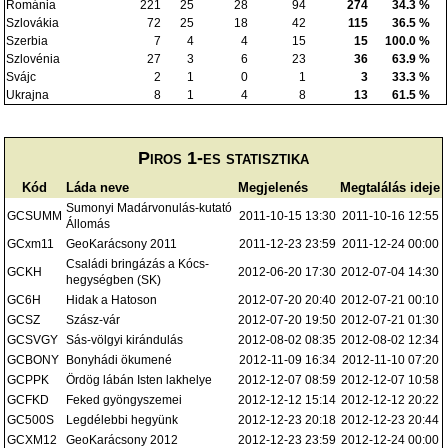
Románia
221
25
28
94
274
34.3 %
Szlovákia
72
25
18
42
115
36.5 %
Szerbia
7
4
4
15
15
100.0 %
Szlovénia
27
3
6
23
36
63.9 %
Svájc
2
1
0
1
3
33.3 %
Ukrajna
8
1
4
8
13
61.5 %
Piros 1-es statisztika
Kód
Láda neve
Megjelenés
Megtalálás ideje
Sumonyi Madárvonulás-kutató
GCSUMM
2011-10-15 13:30
2011-10-16 12:55
Állomás
GCxm11
GeoKarácsony 2011
2011-12-23 23:59
2011-12-24 00:00
Családi bringázás a Kócs-
GCKH
2012-06-20 17:30
2012-07-04 14:30
hegységben (SK)
GC6H
Hidak a Hatoson
2012-07-20 20:40
2012-07-21 00:10
GCSZ
Szász-vár
2012-07-20 19:50
2012-07-21 01:30
GCSVGY
Sás-völgyi kirándulás
2012-08-02 08:35
2012-08-02 12:34
GCBONY
Bonyhádi ökumené
2012-11-09 16:34
2012-11-10 07:20
GCPPK
Ördög lábán Isten lakhelye
2012-12-07 08:59
2012-12-07 10:58
GCFKD
Feked gyöngyszemei
2012-12-12 15:14
2012-12-12 20:22
GC500S
Legdélebbi hegyünk
2012-12-23 20:18
2012-12-23 20:44
GCXM12
GeoKarácsony 2012
2012-12-23 23:59
2012-12-24 00:00