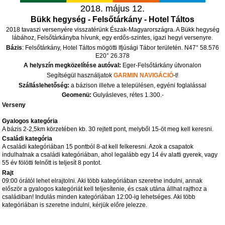
2018. május 12.
Bükk hegység - Felsőtárkány - Hotel Táltos
2018 tavaszi versenyére visszatérünk Észak-Magyarországra. A Bükk hegység
lábához, Felsőtárkányba hívunk, egy erdős-szintes, igazi hegyi versenyre.
Bázis
: Felsőtárkány, Hotel Táltos mögötti Ifjúsági Tábor területén. N47° 58.576
E20° 26.378
A helyszín megközelítése autóval:
Eger-Felsőtárkány útvonalon
Segítségül használjatok
GARMIN NAVIGÁCIÓ
-t!
Szálláslehetőség:
a bázison illetve a településen, egyéni foglalással
Geomenü:
Gulyásleves, rétes 1.300.-
Verseny
Gyalogos kategória
A bázis 2-2,5km körzetében kb. 30 rejtett pont, melyből 15-öt meg kell keresni.
Családi kategória
A családi kategóriában 15 pontból 8-at kell felkeresni. Azok a csapatok
indulhatnak a családi kategóriában, ahol legalább egy 14 év alatti gyerek, vagy
55 év fölötti felnőtt is teljesít 8 pontot.
Rajt
09:00 órától lehet elrajtolni. Aki több kategóriában szeretne indulni, annak
először a gyalogos kategóriát kell teljesítenie, és csak utána állhat rajthoz a
családiban! Indulás minden kategóriában 12:00-ig lehetséges. Aki több
kategóriában is szeretne indulni, kérjük előre jelezze.