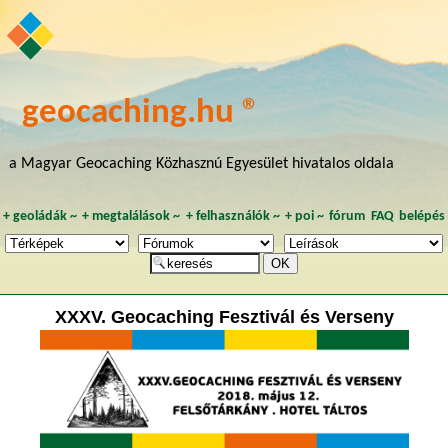
geocaching.hu ®
a Magyar Geocaching Közhasznú Egyesület hivatalos oldala
+
geoládák
~
+
megtalálások
~
+
felhasználók
~
+
poi
~
fórum
FAQ
belépés
XXXV. Geocaching Fesztivál és Verseny