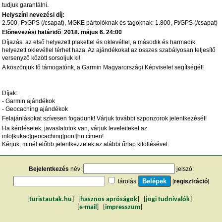
tudjuk garantálni.
Helyszíni nevezési díj:
2.500,-Ft/GPS (/csapat), MGKE pártolóknak és tagoknak: 1.800,-Ft/GPS (/csapat)
Előnevezési határidő
:
2018. május 6. 24:00
Díjazás: az első helyezett plakettel és oklevéllel, a második és harmadik
helyezett oklevéllel térhet haza. Az ajándékokat az összes szabályosan teljesítő
versenyző között sorsoljuk ki!
A köszönjük fő támogatónk, a Garmin Magyarországi Képviselet segítségét!
Díjak:
- Garmin ajándékok
- Geocaching ajándékok
Felajánlásokat szívesen fogadunk! Várjuk további szponzorok jelentkezését!
Ha kérdésetek, javaslatotok van, várjuk leveleiteket az
info[kukac]geocaching[pont]hu címen!
Kérjük, minél előbb jelentkezzetek az alábbi űrlap kitöltésével.
Bejelentkezés
név:
jelszó:
tárolás
[
regisztráció
]
[
turistautak.hu
] [
hasznos apróságok
] [
jogi tudnivalók
]
[
e-mail
] [
impresszum
]