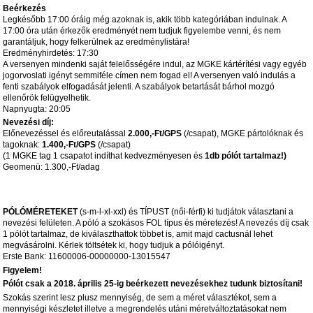
Beérkezés
Legkésőbb 17:00 óráig még azoknak is, akik több kategóriában indulnak. A
17:00 óra után érkezők eredményét nem tudjuk figyelembe venni, és nem
garantáljuk, hogy felkerülnek az eredménylistára!
Eredményhirdetés: 17:30
A versenyen mindenki saját felelősségére indul, az MGKE kártérítési vagy egyéb
jogorvoslati igényt semmiféle címen nem fogad el! A versenyen való indulás a
fenti szabályok elfogadását jelenti. A szabályok betartását bárhol mozgó
ellenőrök felügyelhetik.
Napnyugta: 20:05
Nevezési díj:
Előnevezéssel és előreutalással
2.000,-Ft/GPS
(/csapat), MGKE pártolóknak és
tagoknak:
1.400,-Ft/GPS
(/csapat)
(1 MGKE tag 1 csapatot indíthat kedvezményesen és
1db pólót tartalmaz!)
Geomenü: 1.300,-Ft/adag
PÓLÓMÉRETEKET
(s-m-l-xl-xxl) és TÍPUST (női-férfi) ki tudjátok választani a
nevezési felületen. A póló a szokásos FOL típus és méretezés! A nevezés díj csak
1 pólót tartalmaz, de kiválaszthattok többet is, amit majd cactusnál lehet
megvásárolni. Kérlek töltsétek ki, hogy tudjuk a pólóigényt.
Erste Bank: 11600006-00000000-13015547
Figyelem!
Pólót csak a 2018. április 25-ig beérkezett nevezésekhez tudunk biztosítani!
Szokás szerint lesz plusz mennyiség, de sem a méret választékot, sem a
mennyiségi készletet illetve a megrendelés utáni méretváltoztatásokat nem