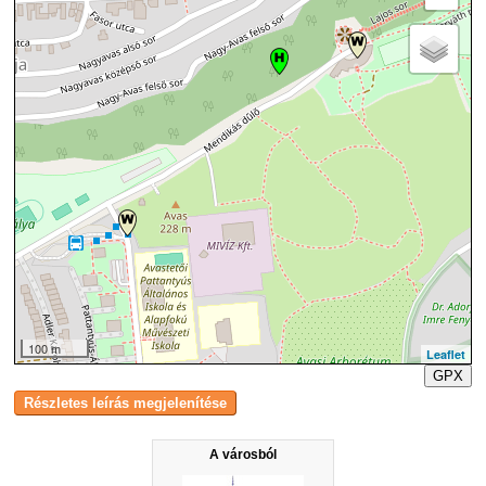
100 m
Leaflet
GPX
A városból