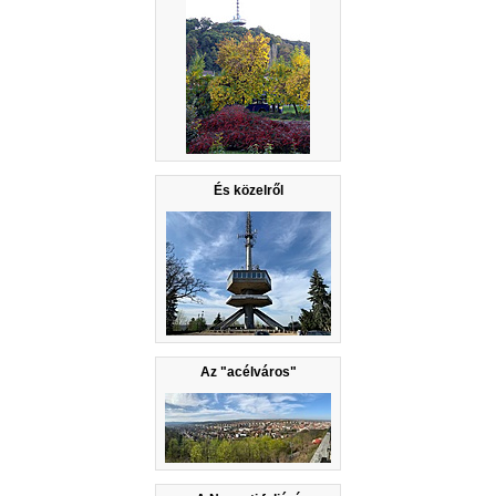
És közelről
Az "acélváros"