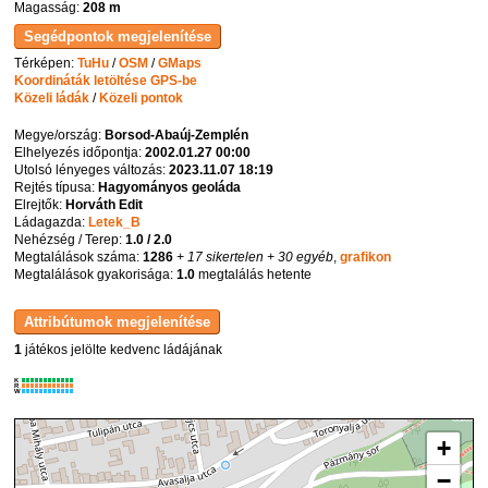
Magasság:
208 m
Térképen:
TuHu
/
OSM
/
GMaps
Koordináták letöltése GPS-be
Közeli ládák
/
Közeli pontok
Megye/ország:
Borsod-Abaúj-Zemplén
Elhelyezés időpontja:
2002.01.27 00:00
Utolsó lényeges változás:
2023.11.07 18:19
Rejtés típusa:
Hagyományos geoláda
Elrejtők:
Horváth Edit
Ládagazda:
Letek_B
Nehézség / Terep:
1.0 / 2.0
Megtalálások száma:
1286
+ 17 sikertelen
+ 30 egyéb
,
grafikon
Megtalálások gyakorisága:
1.0
megtalálás hetente
1
játékos jelölte kedvenc ládájának
K
R
W
+
−