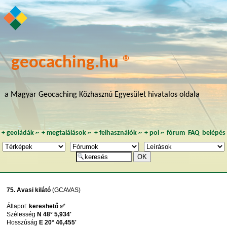
geocaching.hu ®
a Magyar Geocaching Közhasznú Egyesület hivatalos oldala
+
geoládák
~
+
megtalálások
~
+
felhasználók
~
+
poi
~
fórum
FAQ
belépés
75. Avasi kilátó
(GCAVAS)
Állapot:
kereshető ✅
Szélesség
N 48° 5,934'
Hosszúság
E 20° 46,455'