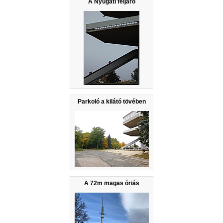
A Nyugati feljáró
Parkoló a kilátó tövében
A 72m magas óriás