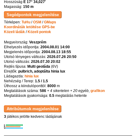
Hosszúság
E 17° 34,027'
Magasság:
150 m
Térképen:
TuHu
/
OSM
/
GMaps
Koordináták letöltése GPS-be
Közeli ládák
/
Közeli pontok
Megye/ország:
Veszprém
Elhelyezés időpontja:
2004.08.01 14:00
Megjelenés időpontja:
2004.08.13 18:55
Utolsó lényeges változás:
2026.07.26 20:50
Utolsó változás:
2026.07.30 20:02
Rejtés típusa:
Multi geoláda
(
6V
)
Elrejtők:
pulbrich, adoptálta hinia lux
Ládagazda:
hinia lux
Nehézség / Terep:
1.5 / 1.5
Úthossz a kiindulóponttól:
8000
m
Megtalálások száma:
586
+ 4 sikertelen
+ 20 egyéb
,
grafikon
Megtalálások gyakorisága:
0.5
megtalálás hetente
3
játékos jelölte kedvenc ládájának
K
R
W