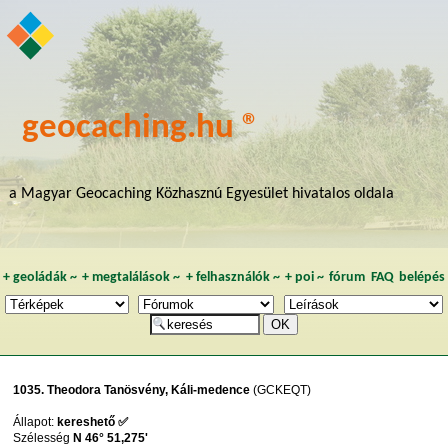
geocaching.hu ®
a Magyar Geocaching Közhasznú Egyesület hivatalos oldala
+
geoládák
~
+
megtalálások
~
+
felhasználók
~
+
poi
~
fórum
FAQ
belépés
1035. Theodora Tanösvény, Káli-medence
(GCKEQT)
Állapot:
kereshető ✅
Szélesség
N 46° 51,275'