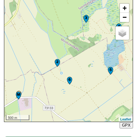
+
−
500 m
Leaflet
GPX