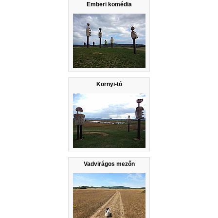
Emberi komédia
Kornyi-tó
Vadvirágos mezőn