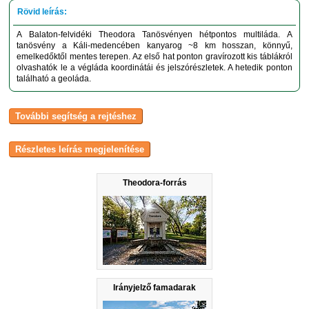
A Balaton-felvidéki Theodora Tanösvényen hétpontos multiláda. A
tanösvény a Káli-medencében kanyarog ~8 km hosszan, könnyű,
emelkedőktől mentes terepen. Az első hat ponton gravírozott kis táblákról
olvashatók le a végláda koordinátái és jelszórészletek. A hetedik ponton
található a geoláda.
Theodora-forrás
Irányjelző famadarak