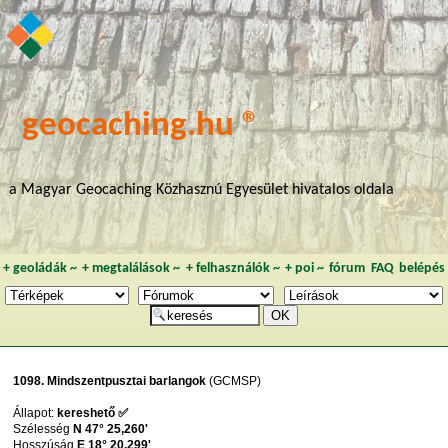
geocaching.hu ®
a Magyar Geocaching Közhasznú Egyesület hivatalos oldala
+
geoládák
~
+
megtalálások
~
+
felhasználók
~
+
poi
~
fórum
FAQ
belépés
1098. Mindszentpusztai barlangok
(GCMSP)
Állapot:
kereshető ✅
Szélesség
N 47° 25,260'
Hosszúság
E 18° 20,299'