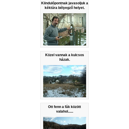
Kiindulópontnak javasoljuk a
kéktúra bélyegző helyet.
Közel vannak a kulcsos
házak.
Ott fenn a fák között
valahol......