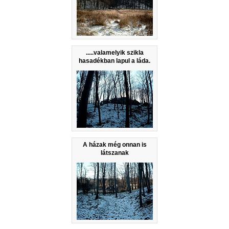
.....valamelyik szikla
hasadékban lapul a láda.
A házak még onnan is
látszanak