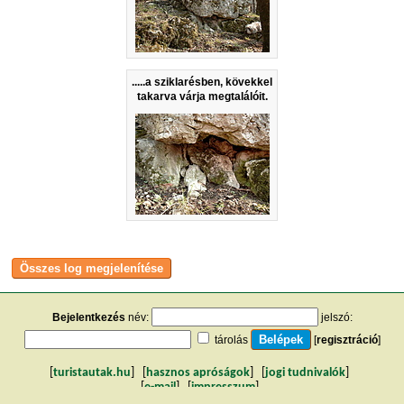
.....a sziklarésben, kövekkel
takarva várja megtalálóit.
Bejelentkezés
név:
jelszó:
tárolás
[
regisztráció
]
[
turistautak.hu
] [
hasznos apróságok
] [
jogi tudnivalók
]
[
e-mail
] [
impresszum
]