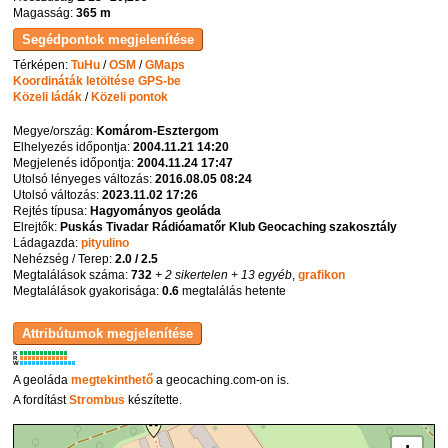
Magasság:
365 m
Térképen:
TuHu
/
OSM
/
GMaps
Koordináták letöltése GPS-be
Közeli ládák
/
Közeli pontok
Megye/ország:
Komárom-Esztergom
Elhelyezés időpontja:
2004.11.21 14:20
Megjelenés időpontja:
2004.11.24 17:47
Utolsó lényeges változás:
2016.08.05 08:24
Utolsó változás:
2023.11.02 17:26
Rejtés típusa:
Hagyományos geoláda
Elrejtők:
Puskás Tivadar Rádióamatőr Klub Geocaching szakosztály
Ládagazda:
pityulino
Nehézség / Terep:
2.0 / 2.5
Megtalálások száma:
732
+ 2 sikertelen
+ 13 egyéb
,
grafikon
Megtalálások gyakorisága:
0.6
megtalálás hetente
K
R
W
A geoláda
megtekinthető
a geocaching.com-on is.
A fordítást
Strombus
készítette.