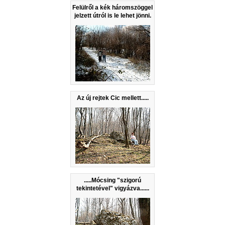
Felülről a kék háromszöggel
jelzett útról is le lehet jönni.
Az új rejtek Cic mellett.....
.....Mócsing "szigorú
tekintetével" vigyázva......