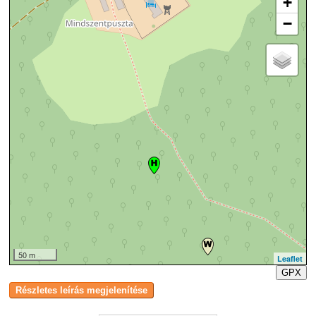
+
−
50 m
Leaflet
GPX