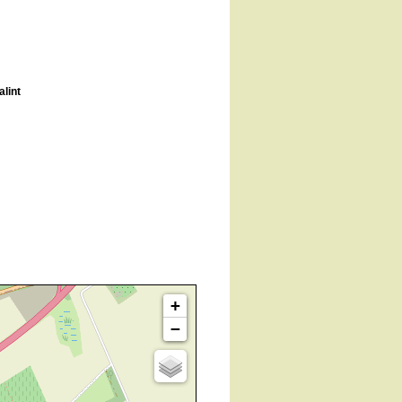
lint
+
−