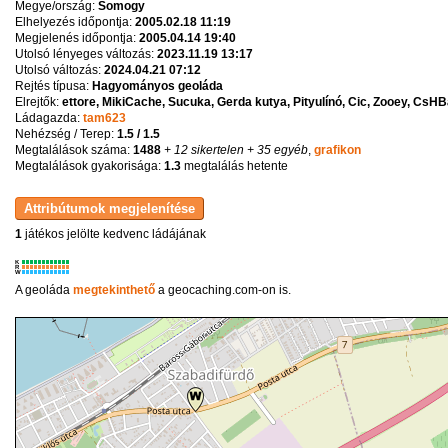
Megye/ország:
Somogy
Elhelyezés időpontja:
2005.02.18 11:19
Megjelenés időpontja:
2005.04.14 19:40
Utolsó lényeges változás:
2023.11.19 13:17
Utolsó változás:
2024.04.21 07:12
Rejtés típusa:
Hagyományos geoláda
Elrejtők:
ettore, MikiCache, Sucuka, Gerda kutya, Pityulínó, Cic, Zooey, CsHBa
Ládagazda:
tam623
Nehézség / Terep:
1.5 / 1.5
Megtalálások száma:
1488
+ 12 sikertelen
+ 35 egyéb
,
grafikon
Megtalálások gyakorisága:
1.3
megtalálás hetente
1
játékos jelölte kedvenc ládájának
K
R
W
A geoláda
megtekinthető
a geocaching.com-on is.