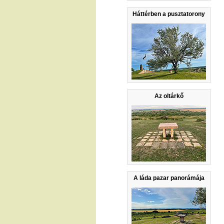
Háttérben a pusztatorony
Az oltárkő
A láda pazar panorámája