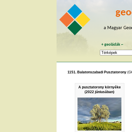
geo
a Magyar Geoc
+
geoládák
~
1151. Balatonszabadi Pusztatorony
(G
A pusztatorony környéke
(2022 júniusában)