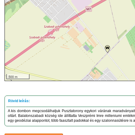
500 m
A kis dombon megcsodálhatjuk Pusztatorony egykori várának maradványai
oltárt. Balatonszabadi község ide állíttatta Veszprémi Imre milleniumi emlék
egy geodéziai alappontot, több faasztalt padokkal és egy szalonnasütésre is a