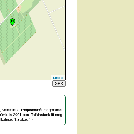
Leaflet
GPX
t, valamint a templomából megmaradt
művét is 2001-ben. Találhatunk itt még
lkalmas "kőrakást" is.