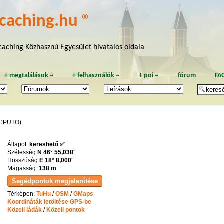
caching.hu ®
aching Közhasznú Egyesület hivatalos oldala
+
megtalálások
~
+
felhasználók
~
+
poi
~
fórum
FA
CPUTO)
Állapot:
kereshető ✅
Szélesség
N 46° 55,038'
Hosszúság
E 18° 8,000'
Magasság:
138 m
Térképen:
TuHu
/
OSM
/
GMaps
Koordináták letöltése GPS-be
Közeli ládák
/
Közeli pontok