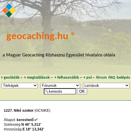
geocaching.hu ®
a Magyar Geocaching Közhasznú Egyesület hivatalos oldala
+
geoládák
~
+
megtalálások
~
+
felhasználók
~
+
poi
~
fórum
FAQ
belépés
1227. Niké szobor
(GCNIKE)
Állapot:
kereshető ✅
Szélesség
N 46° 5,312'
Hosszúság
E 18° 13,342'