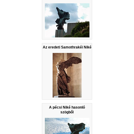
Az eredeti Samothrakéi Niké
A pécsi Niké hasonló
szögből