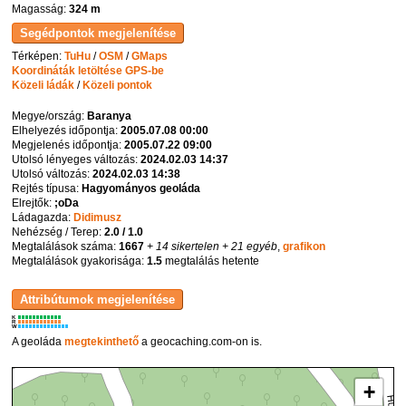
Magasság:
324 m
Térképen:
TuHu
/
OSM
/
GMaps
Koordináták letöltése GPS-be
Közeli ládák
/
Közeli pontok
Megye/ország:
Baranya
Elhelyezés időpontja:
2005.07.08 00:00
Megjelenés időpontja:
2005.07.22 09:00
Utolsó lényeges változás:
2024.02.03 14:37
Utolsó változás:
2024.02.03 14:38
Rejtés típusa:
Hagyományos geoláda
Elrejtők:
;oDa
Ládagazda:
Didimusz
Nehézség / Terep:
2.0 / 1.0
Megtalálások száma:
1667
+ 14 sikertelen
+ 21 egyéb
,
grafikon
Megtalálások gyakorisága:
1.5
megtalálás hetente
K
R
W
A geoláda
megtekinthető
a geocaching.com-on is.
+