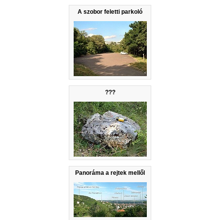
A szobor feletti parkoló
???
Panoráma a rejtek mellől