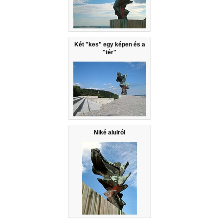
Két "kes" egy képen és a
"tér"
Niké alulról