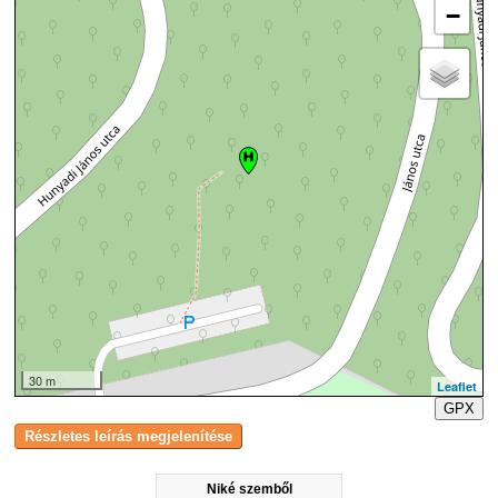
−
30 m
Leaflet
GPX
Niké szemből