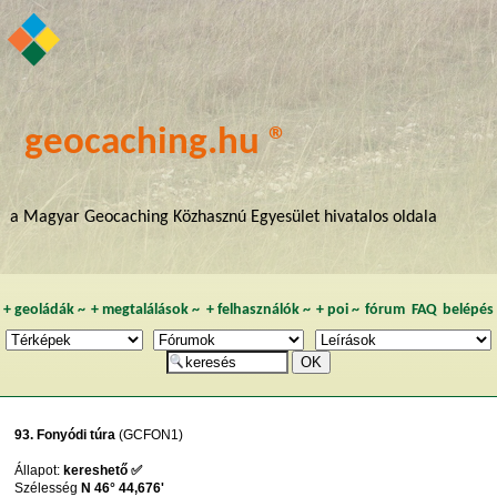
geocaching.hu ®
a Magyar Geocaching Közhasznú Egyesület hivatalos oldala
+
geoládák
~
+
megtalálások
~
+
felhasználók
~
+
poi
~
fórum
FAQ
belépés
93. Fonyódi túra
(GCFON1)
Állapot:
kereshető ✅
Szélesség
N 46° 44,676'