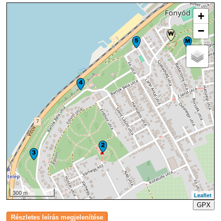
+
−
300 m
Leaflet
GPX