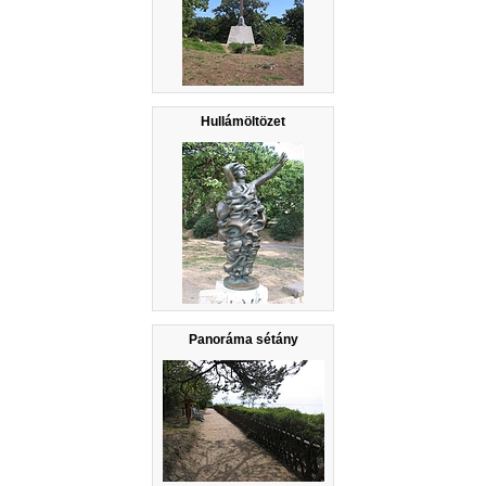
Hullámöltözet
Panoráma sétány