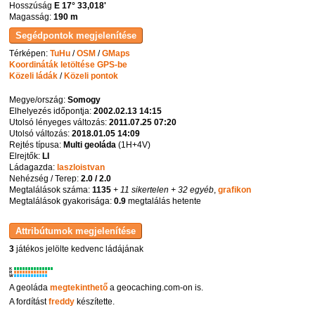
Hosszúság
E 17° 33,018'
Magasság:
190 m
Térképen:
TuHu
/
OSM
/
GMaps
Koordináták letöltése GPS-be
Közeli ládák
/
Közeli pontok
Megye/ország:
Somogy
Elhelyezés időpontja:
2002.02.13 14:15
Utolsó lényeges változás:
2011.07.25 07:20
Utolsó változás:
2018.01.05 14:09
Rejtés típusa:
Multi geoláda
(
1H+4V
)
Elrejtők:
LI
Ládagazda:
laszloistvan
Nehézség / Terep:
2.0 / 2.0
Megtalálások száma:
1135
+ 11 sikertelen
+ 32 egyéb
,
grafikon
Megtalálások gyakorisága:
0.9
megtalálás hetente
3
játékos jelölte kedvenc ládájának
K
R
W
A geoláda
megtekinthető
a geocaching.com-on is.
A fordítást
freddy
készítette.