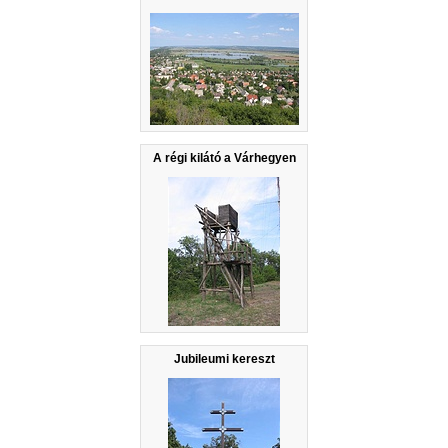
A régi kilátó a Várhegyen
Jubileumi kereszt