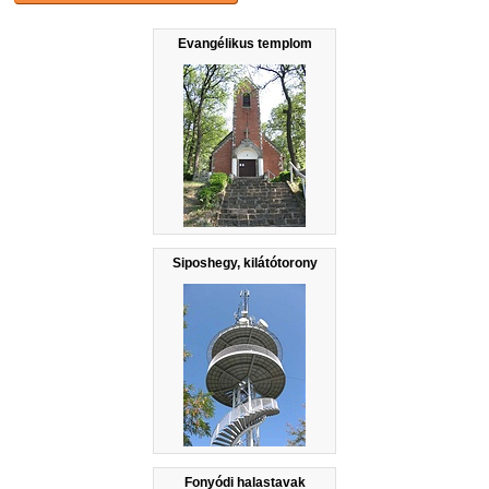
Evangélikus templom
Siposhegy, kilátótorony
Fonyódi halastavak