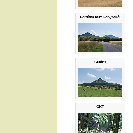
Fordítva mint Fonyódról
Gulács
OKT