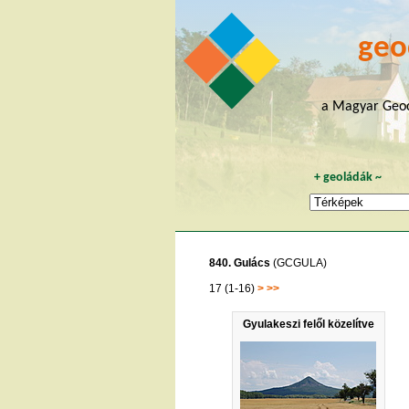
geo
a Magyar Geoc
+
geoládák
~
840. Gulács
(GCGULA)
17 (1-16)
>
>>
Gyulakeszi felől közelítve