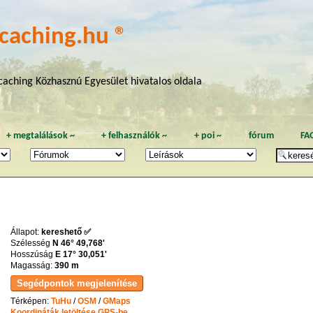
caching.hu ®
aching Közhasznú Egyesület hivatalos oldala
+
megtalálások
~
+
felhasználók
~
+
poi
~
fórum
FA
Állapot:
kereshető ✅
Szélesség
N 46° 49,768'
Hosszúság
E 17° 30,051'
Magasság:
390 m
Térképen:
TuHu
/
OSM
/
GMaps
Koordináták letöltése GPS-be