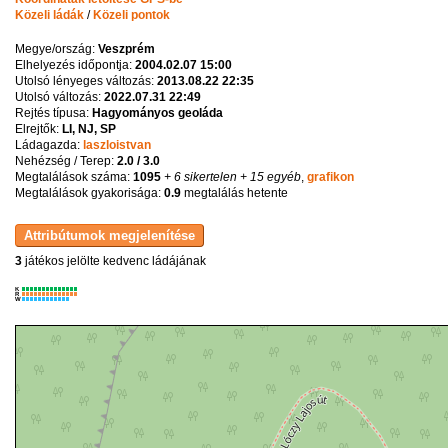
Közeli ládák
/
Közeli pontok
Megye/ország:
Veszprém
Elhelyezés időpontja:
2004.02.07 15:00
Utolsó lényeges változás:
2013.08.22 22:35
Utolsó változás:
2022.07.31 22:49
Rejtés típusa:
Hagyományos geoláda
Elrejtők:
LI, NJ, SP
Ládagazda:
laszloistvan
Nehézség / Terep:
2.0 / 3.0
Megtalálások száma:
1095
+ 6 sikertelen
+ 15 egyéb
,
grafikon
Megtalálások gyakorisága:
0.9
megtalálás hetente
3
játékos jelölte kedvenc ládájának
K
R
W