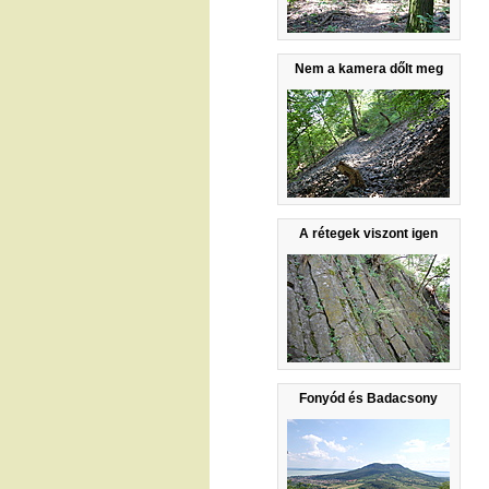
Nem a kamera dőlt meg
A rétegek viszont igen
Fonyód és Badacsony