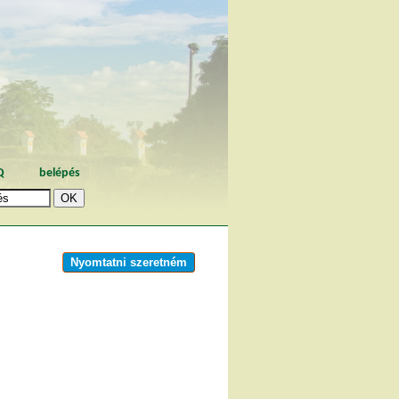
Q
belépés
Nyomtatni szeretném