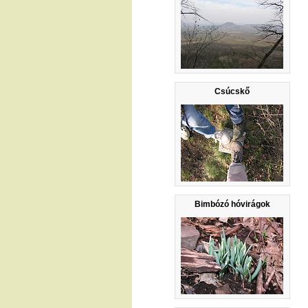
Csúcskő
Bimbózó hóvirágok