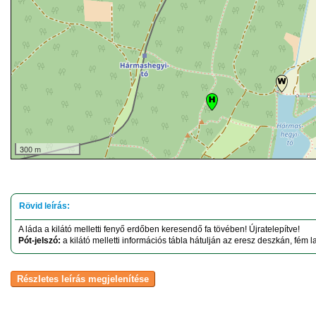
300 m
A láda a kilátó melletti fenyő erdőben keresendő fa tövében! Újratelepítve!
Pót-jelszó:
a kilátó melletti információs tábla hátulján az eresz deszkán, fém 