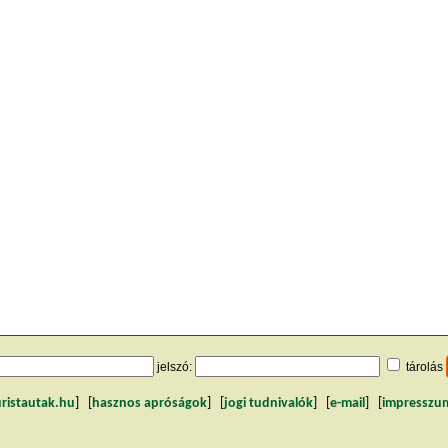
jelszó:
tárolás
uristautak.hu
] [
hasznos apróságok
] [
jogi tudnivalók
] [
e-mail
] [
impresszu