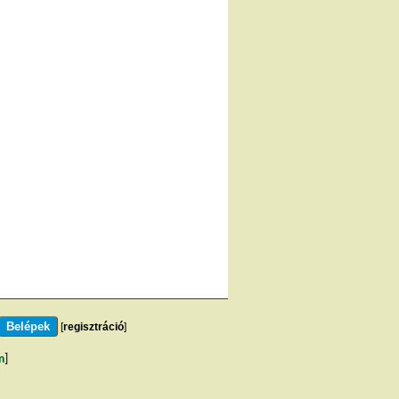
[
regisztráció
]
m
]