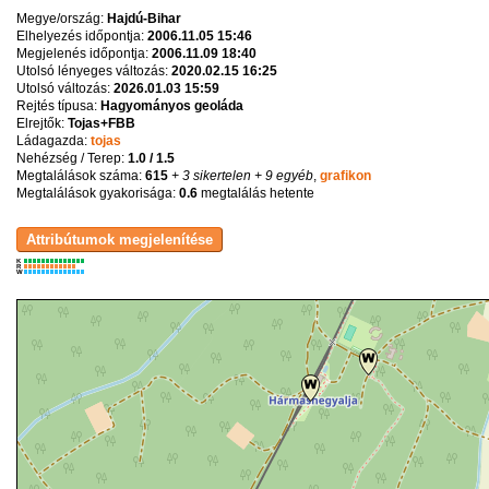
Megye/ország:
Hajdú-Bihar
Elhelyezés időpontja:
2006.11.05 15:46
Megjelenés időpontja:
2006.11.09 18:40
Utolsó lényeges változás:
2020.02.15 16:25
Utolsó változás:
2026.01.03 15:59
Rejtés típusa:
Hagyományos geoláda
Elrejtők:
Tojas+FBB
Ládagazda:
tojas
Nehézség / Terep:
1.0 / 1.5
Megtalálások száma:
615
+ 3 sikertelen
+ 9 egyéb
,
grafikon
Megtalálások gyakorisága:
0.6
megtalálás hetente
K
R
W