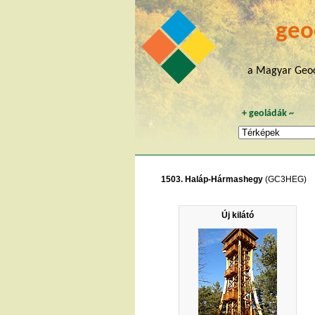
geo
a Magyar Geoc
+
geoládák
~
1503. Haláp-Hármashegy
(GC3HEG)
Új kilátó