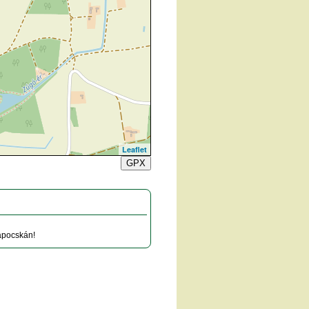
Leaflet
GPX
lapocskán!