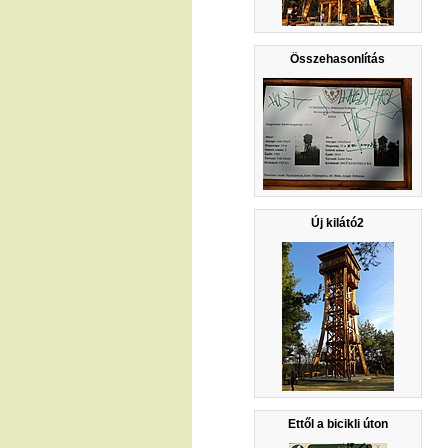
Összehasonlítás
Új kilátó2
Ettől a bicikli úton