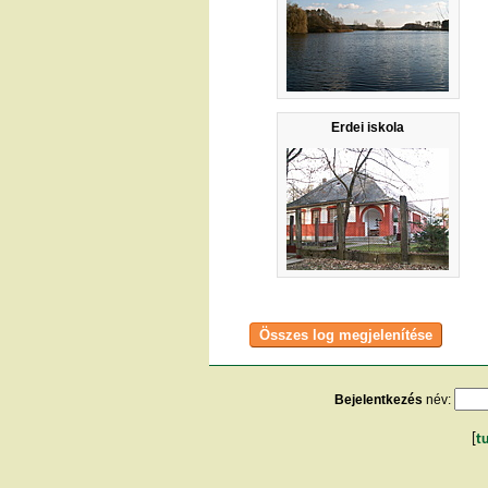
Erdei iskola
Bejelentkezés
név:
[
t