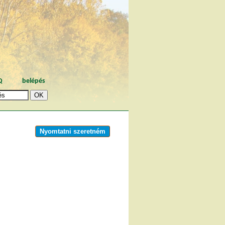
Q
belépés
Nyomtatni szeretném