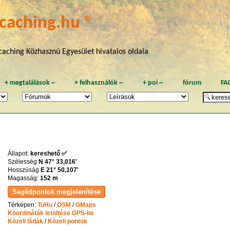
caching.hu ®
aching Közhasznú Egyesület hivatalos oldala
+
megtalálások
~
+
felhasználók
~
+
poi
~
fórum
FA
Állapot:
kereshető ✅
Szélesség
N 47° 33,016'
Hosszúság
E 21° 50,107'
Magasság:
152 m
Térképen:
TuHu
/
OSM
/
GMaps
Koordináták letöltése GPS-be
Közeli ládák
/
Közeli pontok