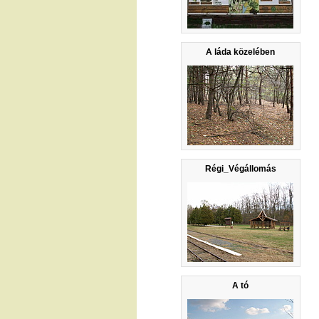
A láda közelében
Régi_Végállomás
A tó